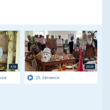
3:03
20:03
sice
25. července