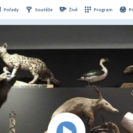
Pořady
Soutěže
Živě
Program
P