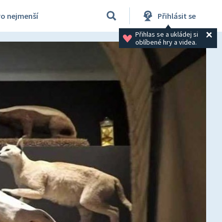
ro nejmenší
Přihlásit se
Přihlas se a ukládej si 
oblíbené hry a videa.