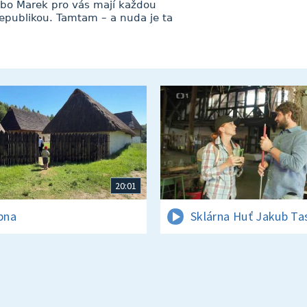
bo Marek pro vás mají každou
republikou. Tamtam – a nuda je ta
20:01
rpna
Sklárna Huť Jakub Ta