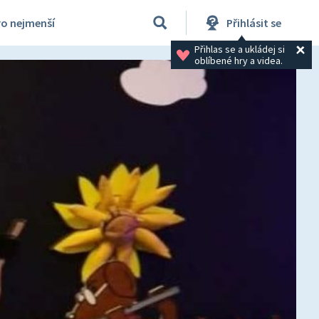
ro nejmenší
Přihlásit se
Přihlas se a ukládej si 
oblíbené hry a videa.