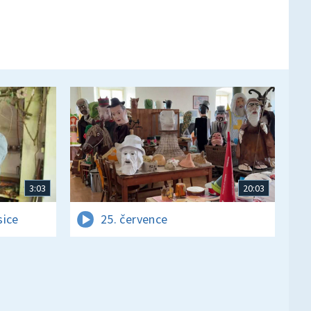
3:03
20:03
sice
25. července