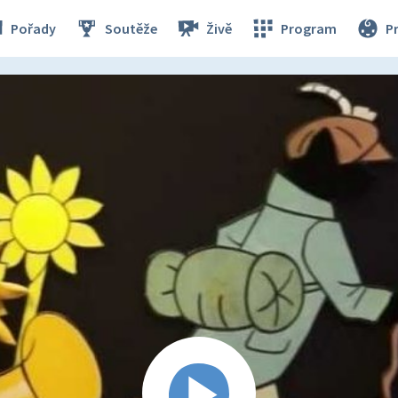
Pořady
Soutěže
Živě
Program
P