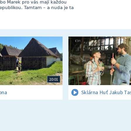
bo Marek pro vás mají každou
republikou. Tamtam – a nuda je ta
20:01
rpna
Sklárna Huť Jakub Ta