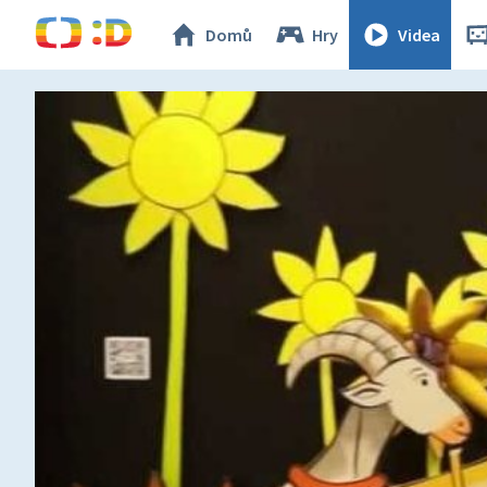
Domů
Hry
Videa