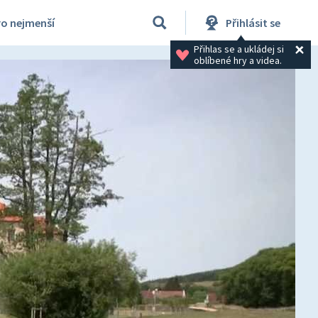
ro nejmenší
Přihlásit se
Přihlas se a ukládej si 
oblíbené hry a videa.