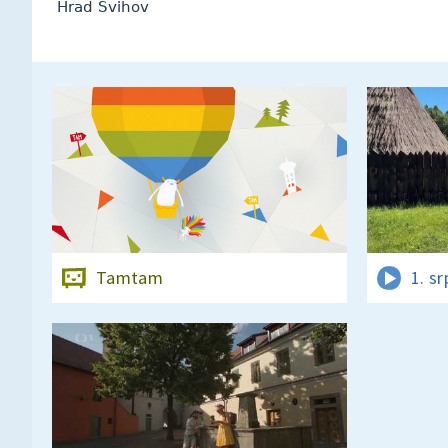
Hrad Švihov
Tamtam
1. s