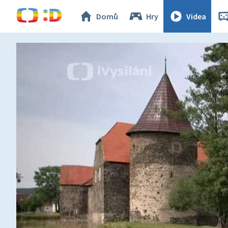
Domů
Hry
Videa