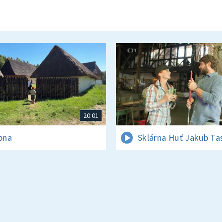
20:01
rpna
Sklárna Huť Jakub Ta