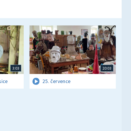
3:03
20:03
sice
25. července