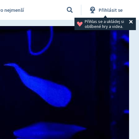
ro nejmenší
Přihlásit se
Přihlas se a ukládej si 
oblíbené hry a videa.