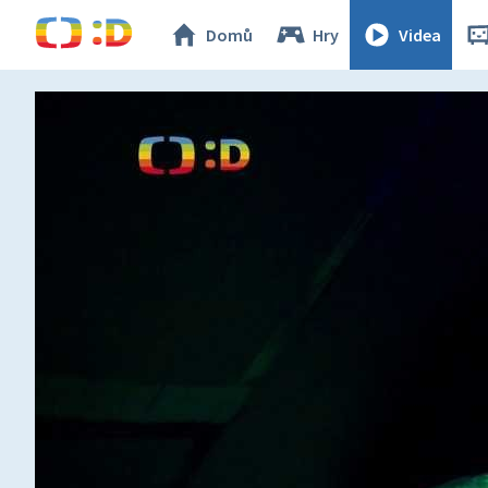
Domů
Hry
Videa