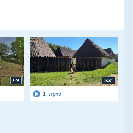
3:03
20:01
1. srpna