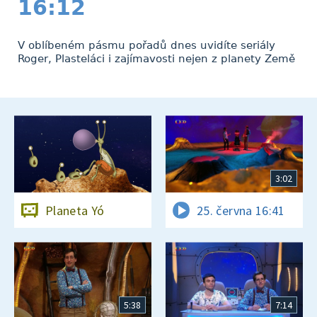
16:12
V oblíbeném pásmu pořadů dnes uvidíte seriály
Roger, Plasteláci i zajímavosti nejen z planety Země
3:02
Planeta Yó
25. června 16:41
5:38
7:14