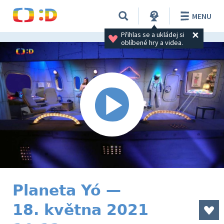
MENU
Přihlas se a ukládej si 
oblíbené hry a videa.
Planeta Yó —
18. května 2021