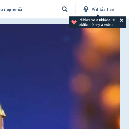
ro nejmenší
Přihlásit se
Přihlas se a ukládej si 
oblíbené hry a videa.