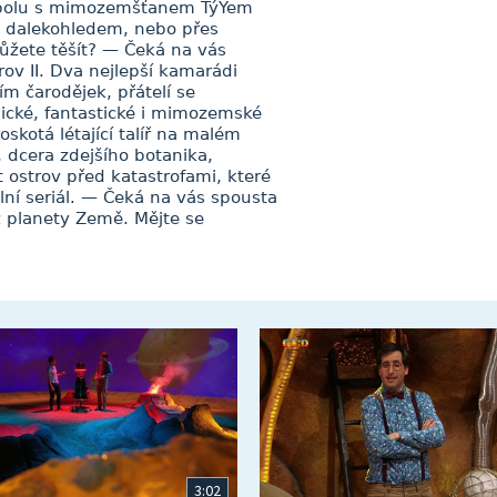
spolu s mimozemšťanem TýYem
m dalekohledem, nebo přes
ůžete těšít? — Čeká na vás
v II. Dva nejlepší kamarádi
ím čarodějek, přátelí se
gické, fantastické i mimozemské
skotá létající talíř na malém
, dcera zdejšího botanika,
strov před katastrofami, které
ní seriál. — Čeká na vás spousta
 z planety Země. Mějte se
3:02