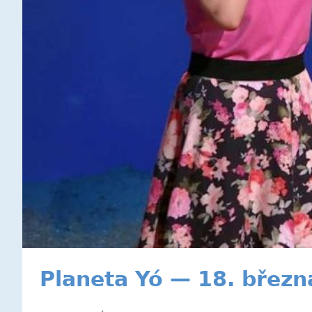
Planeta Yó — 18. březn