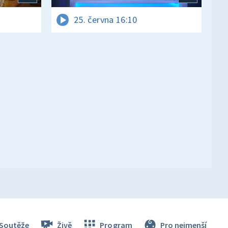
25. června 16:10
Soutěže
Živě
Program
Pro nejmenší