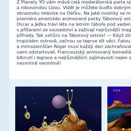
Z Planety YÓ vám mává celá moderátorská parta 
a robosondou Lízou. Vidět je můžete buďto dobrý
obrazovku televize na Déčku. Na jaké novinky se m
premiéra americkéo animované pecky Táborový ostro
Oscar a Ježka tráví léto na letním táboře pod veden
s příšerami ze sousedství a zažívají nejrůznější ma
příhody. Tak vzhůru na Táborový ostrov! — Když ztro
tropickém ostrově, začnou se teprve dít věci. Fatou
a mimozemšťan Roger musí každý den zachraňovat o
sami odstartovali. Francouzský animovaný komediál
blbnutí i legrace a nejrůznějších zajímavostí nejen
nesmírně vesmírně!