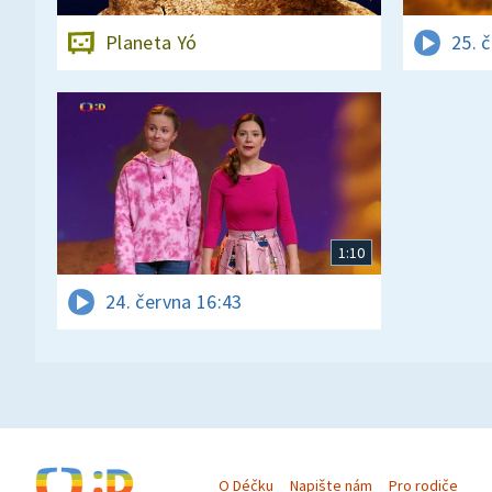
Planeta Yó
25. 
1:10
24. června 16:43
O Déčku
Napište nám
Pro rodiče