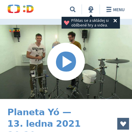
MENU
Přihlas se a ukládej si 
oblíbené hry a videa.
Planeta Yó —
13. ledna 2021