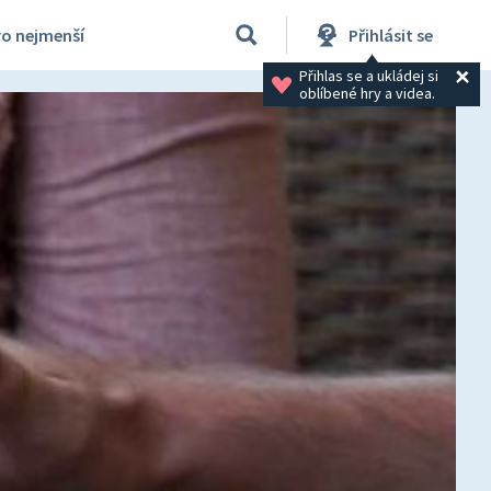
ro nejmenší
Přihlásit se
Přihlas se a ukládej si 
oblíbené hry a videa.