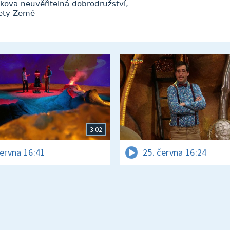
kova neuvěřitelná dobrodružství,
nety Země
3:02
června 16:41
25. června 16:24