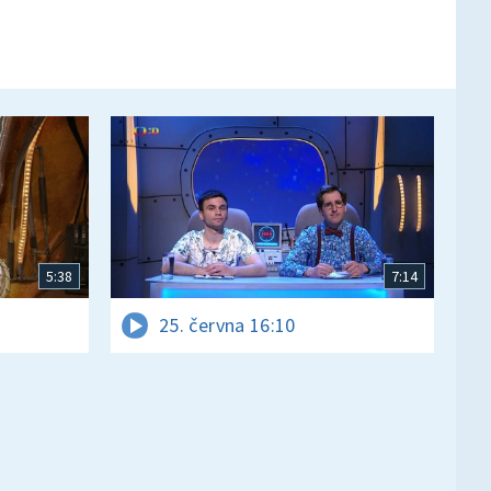
5:38
7:14
25. června 16:10