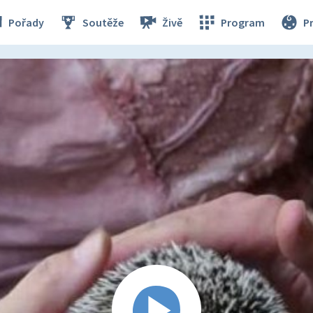
Pořady
Soutěže
Živě
Program
P