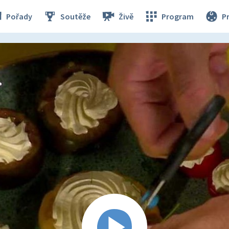
Pořady
Soutěže
Živě
Program
P