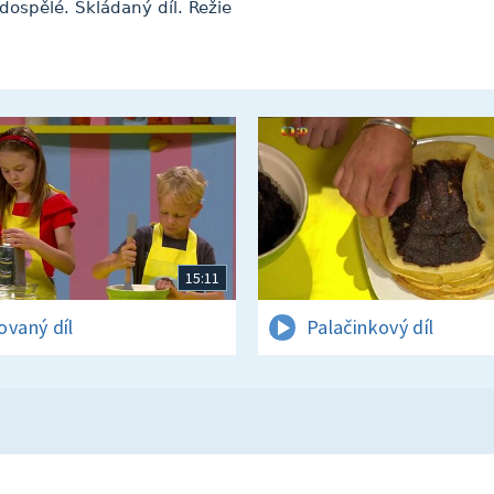
dospělé. Skládaný díl. Režie
15:11
ovaný díl
Palačinkový díl