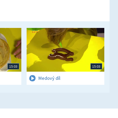
15:03
15:03
Medový díl