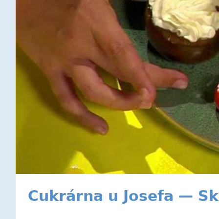
Cukrárna u Josefa — Sk