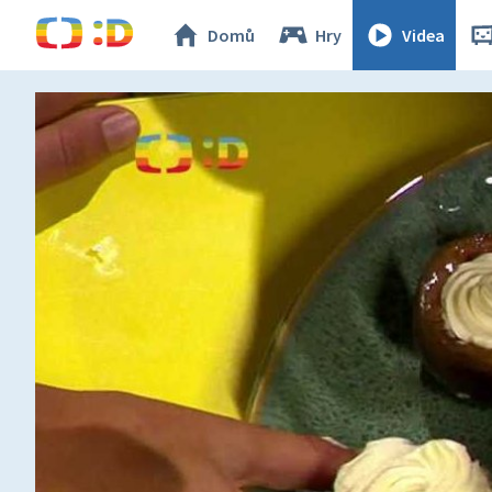
Domů
Hry
Videa