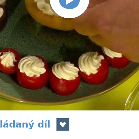
ládaný díl