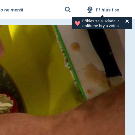
ro nejmenší
Přihlásit se
Přihlas se a ukládej si 
oblíbené hry a videa.