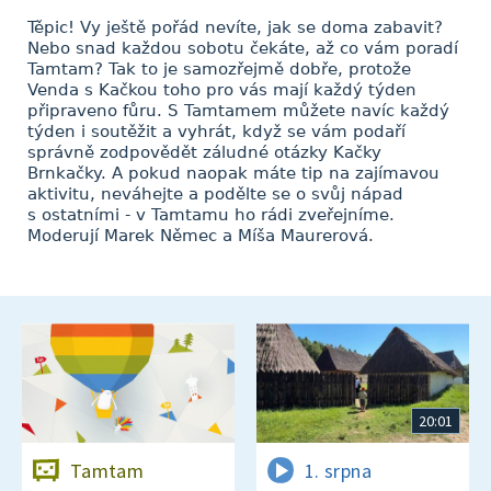
Těpic! Vy ještě pořád nevíte, jak se doma zabavit?
Nebo snad každou sobotu čekáte, až co vám poradí
Tamtam? Tak to je samozřejmě dobře, protože
Venda s Kačkou toho pro vás mají každý týden
připraveno fůru. S Tamtamem můžete navíc každý
týden i soutěžit a vyhrát, když se vám podaří
správně zodpovědět záludné otázky Kačky
Brnkačky. A pokud naopak máte tip na zajímavou
aktivitu, neváhejte a podělte se o svůj nápad
s ostatními - v Tamtamu ho rádi zveřejníme.
Moderují Marek Němec a Míša Maurerová.
20:01
Tamtam
1. srpna