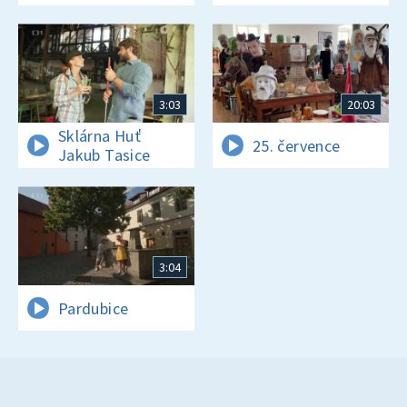
3:03
20:03
Sklárna Huť
25. července
Jakub Tasice
3:04
Pardubice