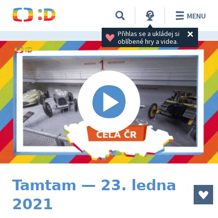
MENU
Přihlas se a ukládej si 
oblíbené hry a videa.
Tamtam — 23. ledna
2021