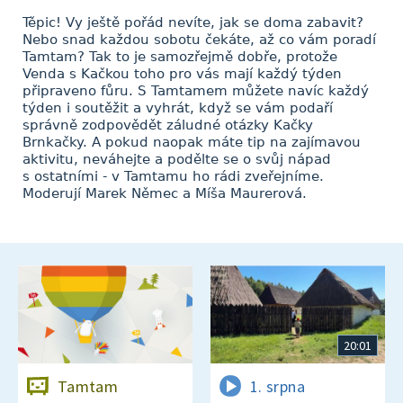
Těpic! Vy ještě pořád nevíte, jak se doma zabavit?
Nebo snad každou sobotu čekáte, až co vám poradí
Tamtam? Tak to je samozřejmě dobře, protože
Venda s Kačkou toho pro vás mají každý týden
připraveno fůru. S Tamtamem můžete navíc každý
týden i soutěžit a vyhrát, když se vám podaří
správně zodpovědět záludné otázky Kačky
Brnkačky. A pokud naopak máte tip na zajímavou
aktivitu, neváhejte a podělte se o svůj nápad
s ostatními - v Tamtamu ho rádi zveřejníme.
Moderují Marek Němec a Míša Maurerová.
20:01
Tamtam
1. srpna