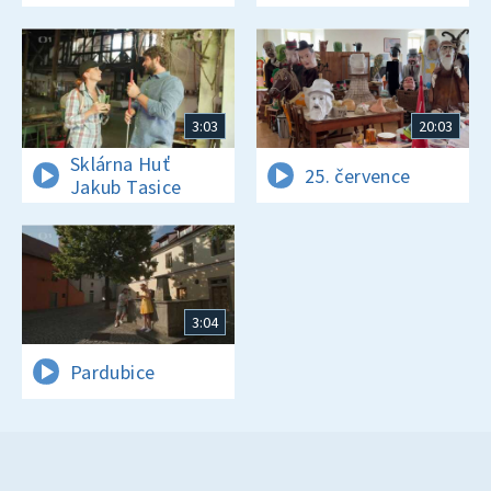
3:03
20:03
Sklárna Huť
25. července
Jakub Tasice
3:04
Pardubice