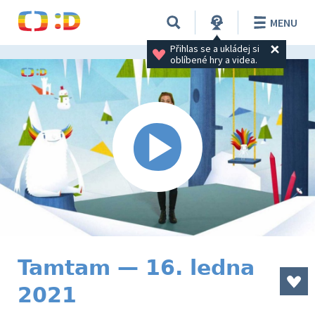
MENU
Přihlas se a ukládej si 
oblíbené hry a videa.
Tamtam — 16. ledna
2021