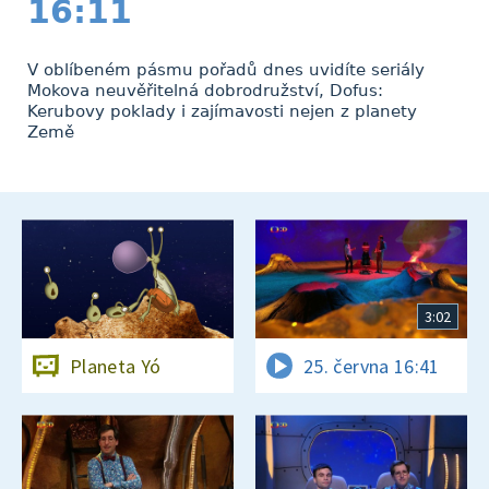
16:11
V oblíbeném pásmu pořadů dnes uvidíte seriály
Mokova neuvěřitelná dobrodružství, Dofus:
Kerubovy poklady i zajímavosti nejen z planety
Země
3:02
Planeta Yó
25. června 16:41