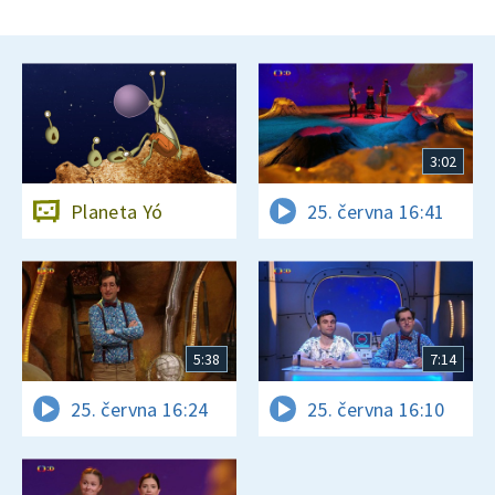
3:02
Planeta Yó
25. června 16:41
5:38
7:14
25. června 16:24
25. června 16:10