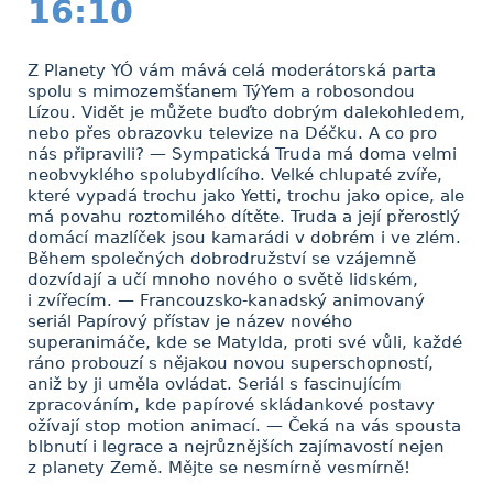
16:10
Z Planety YÓ vám mává celá moderátorská parta
spolu s mimozemšťanem TýYem a robosondou
Lízou. Vidět je můžete buďto dobrým dalekohledem,
nebo přes obrazovku televize na Déčku. A co pro
nás připravili? — Sympatická Truda má doma velmi
neobvyklého spolubydlícího. Velké chlupaté zvíře,
které vypadá trochu jako Yetti, trochu jako opice, ale
má povahu roztomilého dítěte. Truda a její přerostlý
domácí mazlíček jsou kamarádi v dobrém i ve zlém.
Během společných dobrodružství se vzájemně
dozvídají a učí mnoho nového o světě lidském,
i zvířecím. — Francouzsko-kanadský animovaný
seriál Papírový přístav je název nového
superanimáče, kde se Matylda, proti své vůli, každé
ráno probouzí s nějakou novou superschopností,
aniž by ji uměla ovládat. Seriál s fascinujícím
zpracováním, kde papírové skládankové postavy
ožívají stop motion animací. — Čeká na vás spousta
blbnutí i legrace a nejrůznějších zajímavostí nejen
z planety Země. Mějte se nesmírně vesmírně!