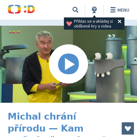
MENU
Přihlas se a ukládej si 
oblíbené hry a videa.
Michal chrání
přírodu — Kam