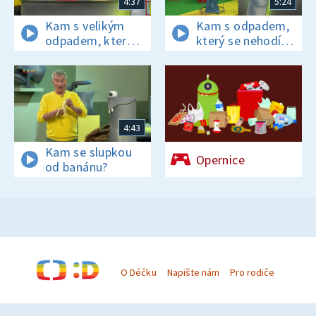
4:37
5:24
Kam s velikým
Kam s odpadem,
odpadem, který
který se nehodí
se nevejde do
do žádné
žádné popelnice?
z barevných
popelnic?
4:43
Kam se slupkou
Opernice
od banánu?
O Déčku
Napište nám
Pro rodiče
© Česká televize 1996–2026
O cookies na Déčku