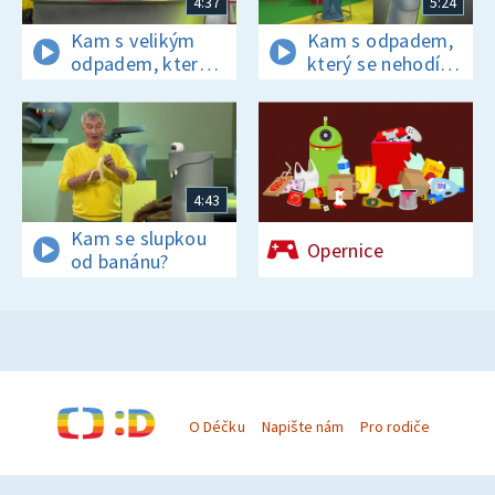
4:37
5:24
Kam s velikým
Kam s odpadem,
odpadem, který
který se nehodí
se nevejde do
do žádné
žádné popelnice?
z barevných
popelnic?
4:43
Kam se slupkou
Opernice
od banánu?
O Déčku
Napište nám
Pro rodiče
© Česká televize 1996–2026
O cookies na Déčku