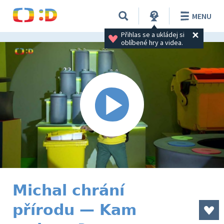
MENU
Přihlas se a ukládej si 
oblíbené hry a videa.
Michal chrání
přírodu — Kam