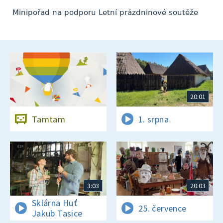
Minipořad na podporu Letní prázdninové soutěže
20:01
Tamtam
1. srpna
3:03
20:03
Sklárna Huť
25. července
Jakub Tasice