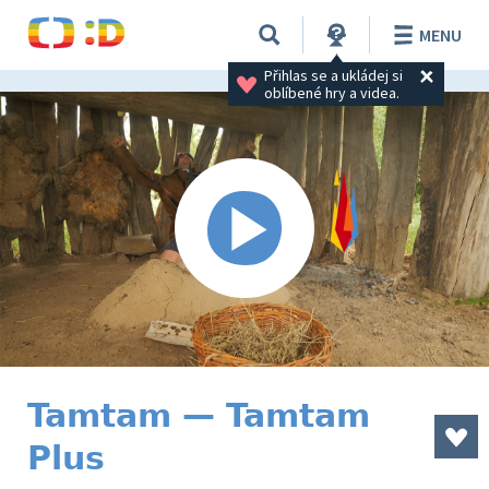
MENU
Přihlas se a ukládej si 
oblíbené hry a videa.
Tamtam — Tamtam
Plus