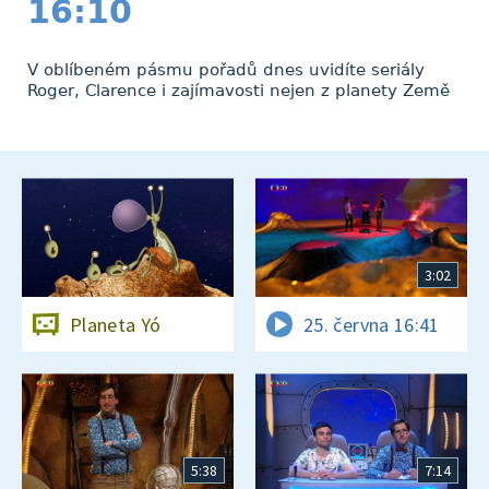
16:10
V oblíbeném pásmu pořadů dnes uvidíte seriály
Roger, Clarence i zajímavosti nejen z planety Země
3:02
Planeta Yó
25. června 16:41
5:38
7:14