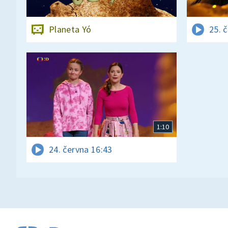
Planeta Yó
25. 
1:10
24. června 16:43