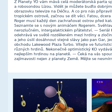
Z Planety YÓ vám mává celá moderátorská parta 
a robosondou Lízou. Vidět je můžete buďto dobrý
obrazovku televize na Déčku. A co pro nás připravili?
tropickém ostrově, začnou se dít věci. Fatou, dce
Roger musí každý den zachraňovat ostrov před katas
Seznamte se s novým animáčem Rogerem. Svéhlav
nerozlučném, intergalaktickém přátelství. — Seriál 
odehrává ve světě rozděleném mezi hrdiny a zločinc
a jeho úsilí dosáhnout stejné slávy jako pan Gar, je
obchodu Lakewood Plaza Turbo. Vítejte ve futurist
různých hrdinů. Nekonečně optimistický KO vydává v
nejlepším hrdinou na planetě. — Čeká na vás spoust
zajímavosti nejen z planety Země. Mějte se nesmír