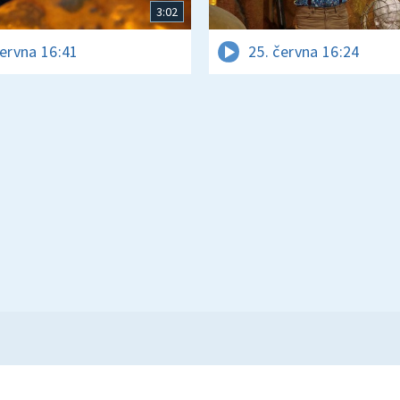
3:02
června 16:41
25. června 16:24