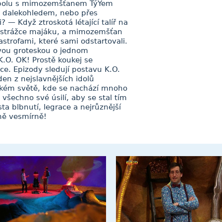
spolu s mimozemšťanem TýYem
m dalekohledem, nebo přes
 — Když ztroskotá létající talíř na
ra strážce majáku, a mimozemšťan
trofami, které sami odstartovali.
ou groteskou o jednom
K.O. OK! Prostě koukej se
e. Epizody sledují postavu K.O.
den z nejslavnějších idolů
ickém světě, kde se nachází mnoho
šechno své úsilí, aby se stal tím
a blbnutí, legrace a nejrůznější
ně vesmírně!