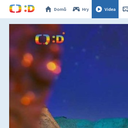
Domů
Hry
Videa