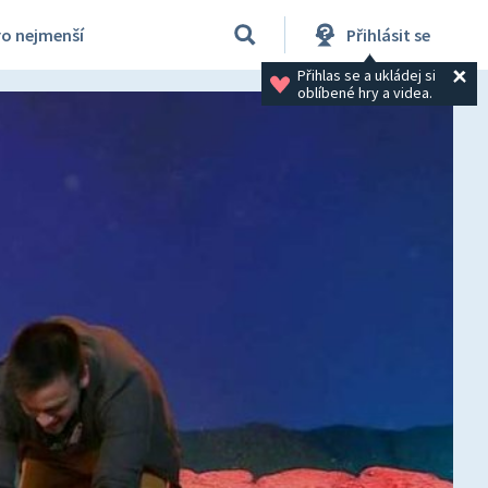
ro nejmenší
Přihlásit se
Přihlas se a ukládej si 
oblíbené hry a videa.