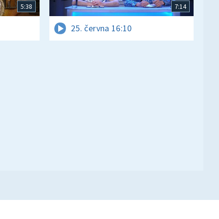
5:38
7:14
25. června 16:10