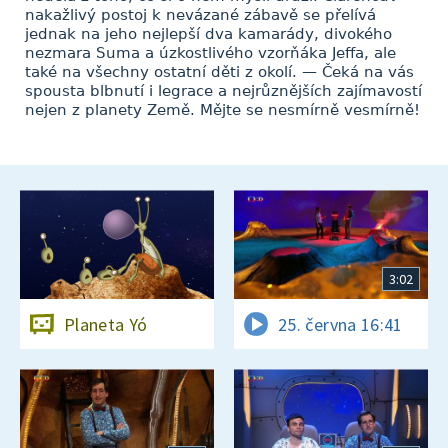
nakažlivý postoj k nevázané zábavě se přelívá
jednak na jeho nejlepší dva kamarády, divokého
nezmara Suma a úzkostlivého vzorňáka Jeffa, ale
také na všechny ostatní děti z okolí. — Čeká na vás
spousta blbnutí i legrace a nejrůznějších zajímavostí
nejen z planety Země. Mějte se nesmírně vesmírně!
3:02
Planeta Yó
25. června 16:41