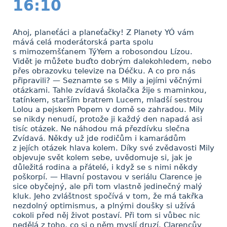
16:10
Ahoj, planeťáci a planeťačky! Z Planety YÓ vám
mává celá moderátorská parta spolu
s mimozemšťanem TýYem a robosondou Lízou.
Vidět je můžete buďto dobrým dalekohledem, nebo
přes obrazovku televize na Déčku. A co pro nás
připravili? — Seznamte se s Mily a jejími věčnými
otázkami. Tahle zvídavá školačka žije s maminkou,
tatínkem, starším bratrem Lucem, mladší sestrou
Lolou a pejskem Popem v domě se zahradou. Mily
se nikdy nenudí, protože ji každý den napadá asi
tisíc otázek. Ne náhodou má přezdívku slečna
Zvídavá. Někdy už jde rodičům i kamarádům
z jejích otázek hlava kolem. Díky své zvědavosti Mily
objevuje svět kolem sebe, uvědomuje si, jak je
důležitá rodina a přátelé, i když se s nimi někdy
poškorpí. — Hlavní postavou v seriálu Clarence je
sice obyčejný, ale při tom vlastně jedinečný malý
kluk. Jeho zvláštnost spočívá v tom, že má takřka
nezdolný optimismus, a plnými doušky si užívá
cokoli před něj život postaví. Při tom si vůbec nic
nedělá z toho, co si o něm myslí druzí. Clarencův