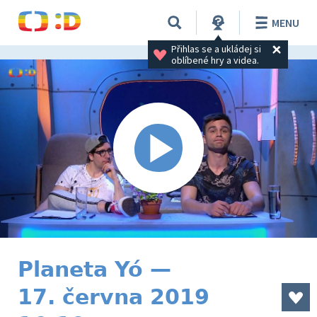
MENU
Přihlas se a ukládej si 
oblíbené hry a videa.
Planeta Yó —
17. června 2019