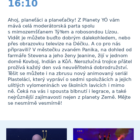
16:10
Ahoj, planeťáci a planeťačky! Z Planety YÓ vám
mává celá moderátorská parta spolu
s mimozemšťanem TýYem a robosondou Lízou.
Vidět je můžete buďto dobrým dalekohledem, nebo
přes obrazovku televize na Déčku. A co pro nás
připravili? V městečku zvaném Panika, na dohled od
farmáře Stevena a jeho ženy Jeanine, žijí v jednom
domě Kovboj, Indián a Kůň. Nerozlučná trojice přátel
prožívá každý den svá neuvěřitelná dobrodružství.
Těšit se můžete i na zbrusu nový animovaný seriál
Plasteláci, který vypráví o sedmi spolužácích a jejich
ulítlých vylomeninách ve školních lavicích i mimo
ně. Čeká na vás i spousta blbnutí i legrace, a také
nejrůznější zajímavosti nejen z planety Země. Mějte
se nesmírně vesmírně!