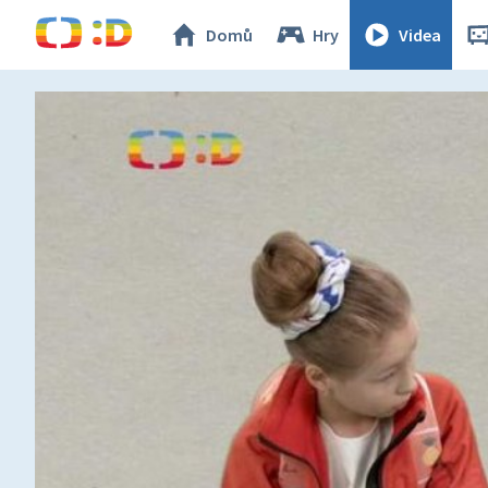
Domů
Hry
Videa