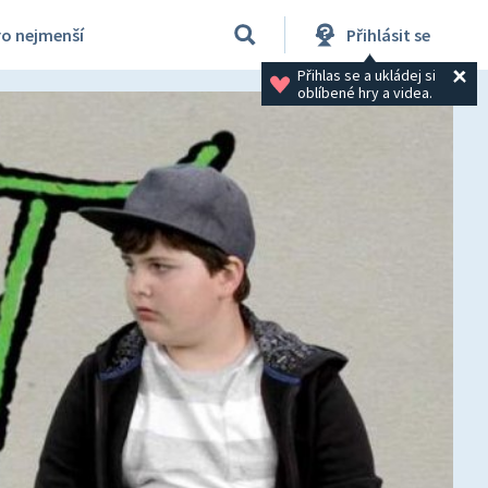
ro nejmenší
Přihlásit se
Přihlas se a ukládej si 
oblíbené hry a videa.