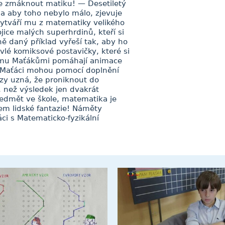
e zmáknout matiku! — Desetiletý
 a aby toho nebylo málo, zjevuje
ytváří mu z matematiky velikého
jice malých superhrdinů, kteří si
čně daný příklad vyřeší tak, aby ho
vlé komiksové postavičky, které si
blému Maťákůmi pomáhají animace
se Maťáci mohou pomocí doplnění
zy uzná, že proniknout do
, než výsledek jen dvakrát
ředmět ve škole, matematika je
m lidské fantazie! Náměty
áci s Matematicko-fyzikální