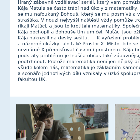
Hraný zábavně vzdělávací seriál, který vám pomůž
Kája Matula se často trápí nad úkoly z matematiky,
se mu nafoukaný Bohouš, který se mu posmívá a v
strašáka. V nouzi nejvyšší naštěstí vždy pomůže tro
říkají Maťáci, a jsou to krotitelé matematiky. Spole
Kája pochopil a Bohouše tím umlčel. Maťáci jsou oži
Kája nakreslil na desky sešitu. — K vyřešení pro
a názorné ukázky, ale také Prostor X. Místo, kde 
neznámé X přemisťovat časem i prostorem. Kája br
podstaty problému je lepší a občas také zábavnější
podtrhnout. Protože matematika není jen nějaký p
všude kolem nás, matematika je základním kamene
a scénáře jednotlivých dílů vznikaly v úzké spolupr
fakultou UK.