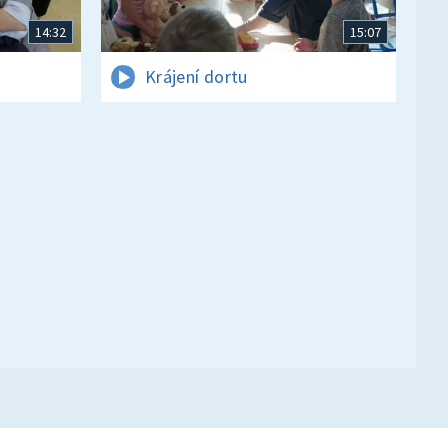
14:32
15:07
Krájení dortu