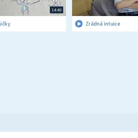
14:40
ičky
Zrádná intuice