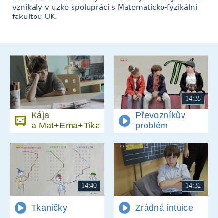
vznikaly v úzké spolupráci s Matematicko-fyzikální
fakultou UK.
14:35
Kája
Převozníkův
a Mat+Ema+Tika
problém
14:40
14:32
Tkaničky
Zrádná intuice