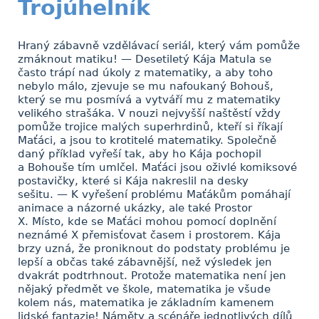
Trojúhelník
Hraný zábavně vzdělávací seriál, který vám pomůže
zmáknout matiku! — Desetiletý Kája Matula se
často trápí nad úkoly z matematiky, a aby toho
nebylo málo, zjevuje se mu nafoukaný Bohouš,
který se mu posmívá a vytváří mu z matematiky
velikého strašáka. V nouzi nejvyšší naštěstí vždy
pomůže trojice malých superhrdinů, kteří si říkají
Maťáci, a jsou to krotitelé matematiky. Společně
daný příklad vyřeší tak, aby ho Kája pochopil
a Bohouše tím umlčel. Maťáci jsou oživlé komiksové
postavičky, které si Kája nakreslil na desky
sešitu. — K vyřešení problému Maťákům pomáhají
animace a názorné ukázky, ale také Prostor
X. Místo, kde se Maťáci mohou pomocí doplnění
neznámé X přemisťovat časem i prostorem. Kája
brzy uzná, že proniknout do podstaty problému je
lepší a občas také zábavnější, než výsledek jen
dvakrát podtrhnout. Protože matematika není jen
nějaký předmět ve škole, matematika je všude
kolem nás, matematika je základním kamenem
lidské fantazie! Náměty a scénáře jednotlivých dílů