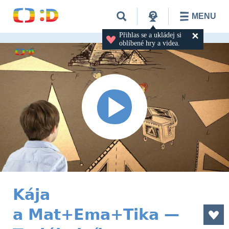
MENU
Přihlas se a ukládej si 
oblíbené hry a videa.
Kája
a Mat+Ema+Tika —