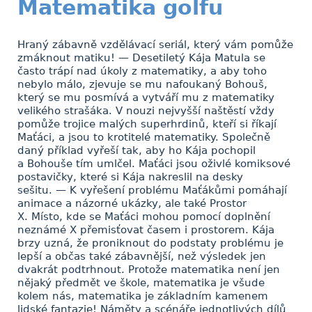
Matematika golfu
Hraný zábavně vzdělávací seriál, který vám pomůže
zmáknout matiku! — Desetiletý Kája Matula se
často trápí nad úkoly z matematiky, a aby toho
nebylo málo, zjevuje se mu nafoukaný Bohouš,
který se mu posmívá a vytváří mu z matematiky
velikého strašáka. V nouzi nejvyšší naštěstí vždy
pomůže trojice malých superhrdinů, kteří si říkají
Maťáci, a jsou to krotitelé matematiky. Společně
daný příklad vyřeší tak, aby ho Kája pochopil
a Bohouše tím umlčel. Maťáci jsou oživlé komiksové
postavičky, které si Kája nakreslil na desky
sešitu. — K vyřešení problému Maťákůmi pomáhají
animace a názorné ukázky, ale také Prostor
X. Místo, kde se Maťáci mohou pomocí doplnění
neznámé X přemisťovat časem i prostorem. Kája
brzy uzná, že proniknout do podstaty problému je
lepší a občas také zábavnější, než výsledek jen
dvakrát podtrhnout. Protože matematika není jen
nějaký předmět ve škole, matematika je všude
kolem nás, matematika je základním kamenem
lidské fantazie! Náměty a scénáře jednotlivých dílů