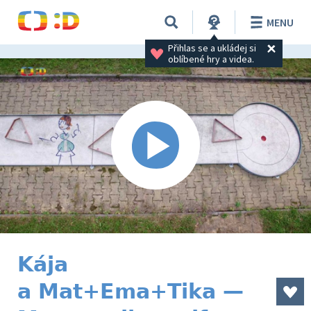
MENU
Přihlas se a ukládej si 
oblíbené hry a videa.
Kája
a Mat+Ema+Tika —