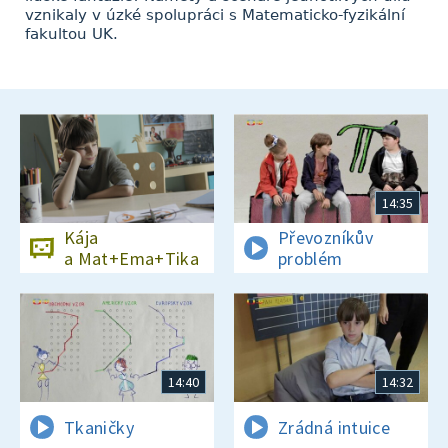
vznikaly v úzké spolupráci s Matematicko-fyzikální
fakultou UK.
14:35
Kája
Převozníkův
a Mat+Ema+Tika
problém
14:40
14:32
Tkaničky
Zrádná intuice