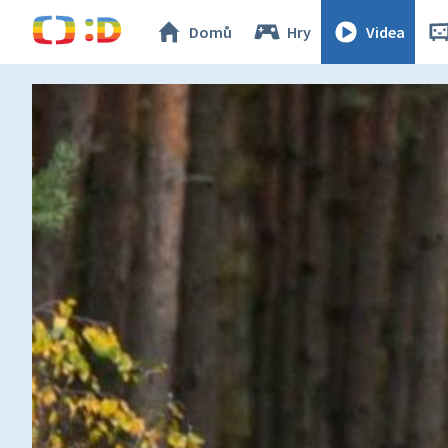
Domů
Hry
Videa