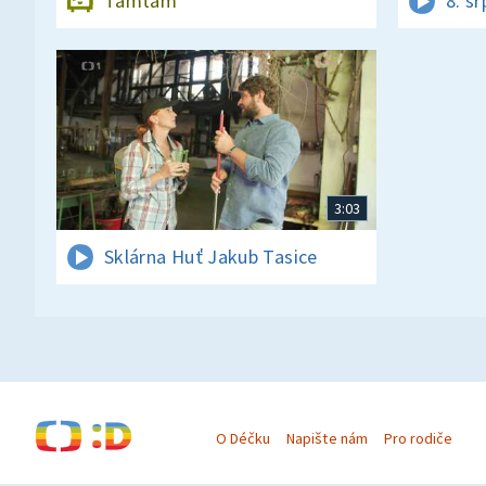
Tamtam
8. s
3:03
Sklárna Huť Jakub Tasice
O Déčku
Napište nám
Pro rodiče