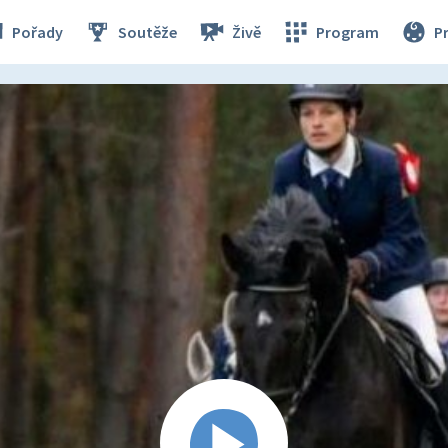
Pořady
Soutěže
Živě
Program
P