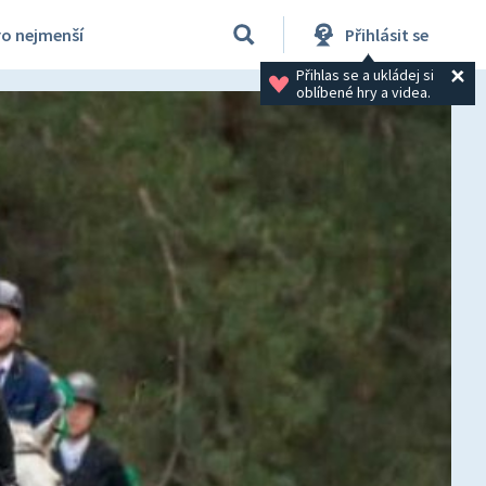
ro nejmenší
Přihlásit se
Přihlas se a ukládej si 
oblíbené hry a videa.