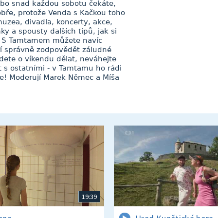
Nebo snad každou sobotu čekáte,
bře, protože Venda s Kačkou toho
muzea, divadla, koncerty, akce,
y a spousty dalších tipů, jak si
ek. S Tamtamem můžete navíc
ří správně zodpovědět záludné
dete o víkendu dělat, neváhejte
t s ostatními - v Tamtamu ho rádi
je! Moderují Marek Němec a Míša
19:39