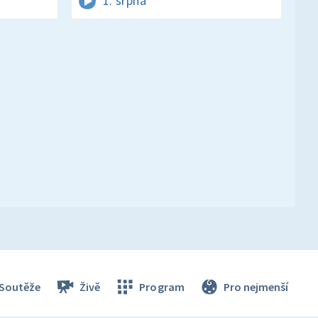
1. srpna
Soutěže
Živě
Program
Pro nejmenší