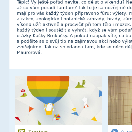
Těpic! Vy ještě pořád nevíte, co dělat o víkendu? 
až co vám poradí Tamtam? Tak to je samozřejmě do
mají pro vás každý týden připraveno fůru: výlety, 
atrakce, zoologické i botanické zahrady, hrady, zámk
víkend užít aktivně a procvičit při tom tělo i moz
každý týden i soutěžit a vyhrát, když se vám poda
otázky Kačky Brnkačky. A pokud naopak víte, co bu
a podělte se o svůj tip na zajímavou akci nebo výle
zveřejníme. Tak na shledanou tam, kde se něco dě
Maurerová.