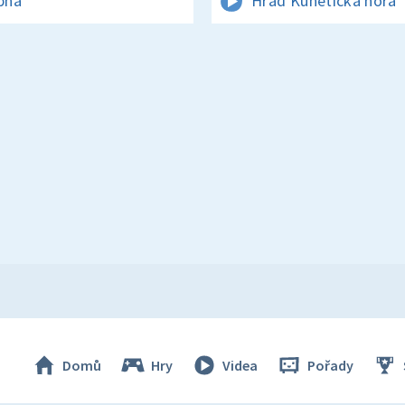
rpna
Hrad Kunětická hora
Domů
Hry
Videa
Pořady