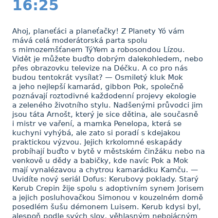
16:25
Ahoj, planeťáci a planeťačky! Z Planety Yó vám
mává celá moderátorská parta spolu
s mimozemšťanem TýYem a robosondou Lízou.
Vidět je můžete buďto dobrým dalekohledem, nebo
přes obrazovku televize na Déčku. A co pro nás
budou tentokrát vysílat? — Osmiletý kluk Mok
a jeho nejlepší kamarád, gibbon Pok, společně
poznávají roztodivné každodenní projevy ekologie
a zeleného životního stylu. Nadšenými průvodci jim
jsou táta Arnošt, který je sice dětina, ale současně
i mistr ve vaření, a mamka Penelopa, která se
kuchyni vyhýbá, ale zato si poradí s kdejakou
praktickou výzvou. Jejich krkolomné eskapády
probíhají buďto v bytě v městském činžáku nebo na
venkově u dědy a babičky, kde navíc Pok a Mok
mají vynalézavou a chytrou kamarádku Kamču. —
Uvidíte nový seriál Dofus: Kerubovy poklady. Starý
Kerub Crepin žije spolu s adoptivním synem Jorisem
a jejich posluhovačkou Simonou v kouzelném domě
posedlém šušu démonem Luisem. Kerub kdysi byl,
alespoň podle svých slov, věhlasným nebojácným