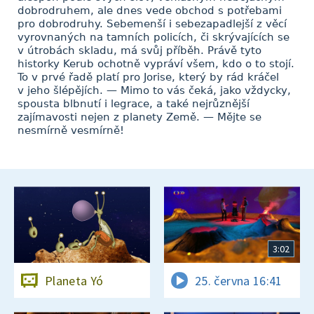
dobrodruhem, ale dnes vede obchod s potřebami
pro dobrodruhy. Sebemenší i sebezapadlejší z věcí
vyrovnaných na tamních policích, či skrývajících se
v útrobách skladu, má svůj příběh. Právě tyto
historky Kerub ochotně vypráví všem, kdo o to stojí.
To v prvé řadě platí pro Jorise, který by rád kráčel
v jeho šlépějích. — Mimo to vás čeká, jako vždycky,
spousta blbnutí i legrace, a také nejrůznější
zajímavosti nejen z planety Země. — Mějte se
nesmírně vesmírně!
3:02
Planeta Yó
25. června 16:41