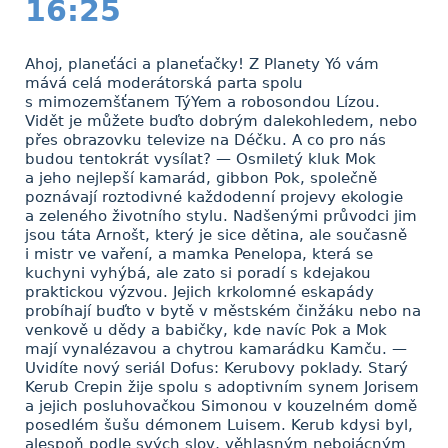
16:25
Ahoj, planeťáci a planeťačky! Z Planety Yó vám
mává celá moderátorská parta spolu
s mimozemšťanem TýYem a robosondou Lízou.
Vidět je můžete buďto dobrým dalekohledem, nebo
přes obrazovku televize na Déčku. A co pro nás
budou tentokrát vysílat? — Osmiletý kluk Mok
a jeho nejlepší kamarád, gibbon Pok, společně
poznávají roztodivné každodenní projevy ekologie
a zeleného životního stylu. Nadšenými průvodci jim
jsou táta Arnošt, který je sice dětina, ale současně
i mistr ve vaření, a mamka Penelopa, která se
kuchyni vyhýbá, ale zato si poradí s kdejakou
praktickou výzvou. Jejich krkolomné eskapády
probíhají buďto v bytě v městském činžáku nebo na
venkově u dědy a babičky, kde navíc Pok a Mok
mají vynalézavou a chytrou kamarádku Kamču. —
Uvidíte nový seriál Dofus: Kerubovy poklady. Starý
Kerub Crepin žije spolu s adoptivním synem Jorisem
a jejich posluhovačkou Simonou v kouzelném domě
posedlém šušu démonem Luisem. Kerub kdysi byl,
alespoň podle svých slov, věhlasným nebojácným