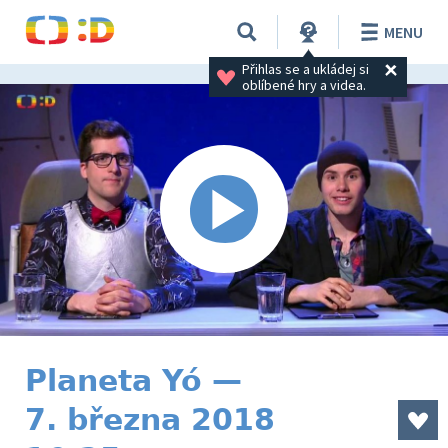
MENU
Přihlas se a ukládej si 
oblíbené hry a videa.
Planeta Yó —
7. března 2018