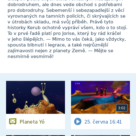
dobrodruhem, ale dnes vede obchod s potřebami
pro dobrodruhy. Sebemenší i sebezapadlejší z věcí
vyrovnaných na tamních policích, či skrývajících se
v útrobách skladu, má svůj příběh. Právě tyto
historky Kerub ochotně vypráví všem, kdo o to stojí.
To v prvé řadě platí pro Jorise, který by rád kráčel
v jeho šlépějích. — Mimo to vás čeká, jako vždycky,
spousta blbnutí i legrace, a také nejrůznější
zajímavosti nejen z planety Země. — Mějte se
nesmírně vesmírně!
3:02
Planeta Yó
25. června 16:41