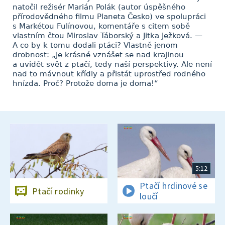
natočil režisér Marián Polák (autor úspěšného
přírodovědného filmu Planeta Česko) ve spolupráci
s Markétou Fulínovou, komentáře s citem sobě
vlastním čtou Miroslav Táborský a Jitka Ježková. —
A co by k tomu dodali ptáci? Vlastně jenom
drobnost: „Je krásné vznášet se nad krajinou
a uvidět svět z ptačí, tedy naší perspektivy. Ale není
nad to mávnout křídly a přistát uprostřed rodného
hnízda. Proč? Protože doma je doma!“
5:12
Ptačí hrdinové se
Ptačí rodinky
loučí