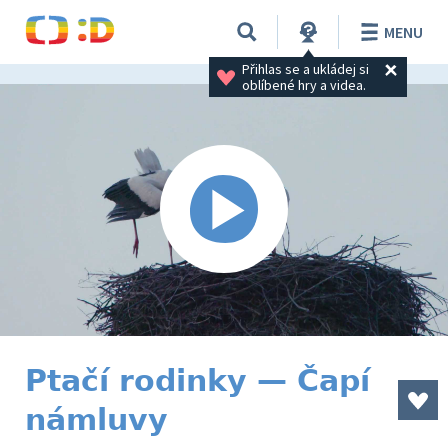
MENU
Přihlas se a ukládej si 
oblíbené hry a videa.
Ptačí rodinky — Čapí
námluvy