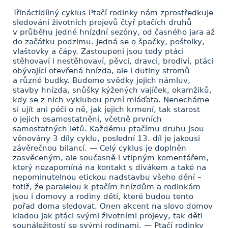
Třináctidílný cyklus Ptačí rodinky nám zprostředkuje
sledování životních projevů čtyř ptačích druhů
v průběhu jedné hnízdní sezóny, od časného jara až
do začátku podzimu. Jedná se o špačky, poštolky,
vlaštovky a čápy. Zastoupeni jsou tedy ptáci
stěhovaví i nestěhovaví, pěvci, dravci, brodiví, ptáci
obývající otevřená hnízda, ale i dutiny stromů
a různé budky. Budeme svědky jejich námluv,
stavby hnízda, snůšky kýžených vajíček, okamžiků,
kdy se z nich vyklubou první mláďata. Nenecháme
si ujít ani péči o ně, jak jejich krmení, tak starost
o jejich osamostatnění, včetně prvních
samostatných letů. Každému ptačímu druhu jsou
věnovány 3 díly cyklu, poslední 13. díl je jakousi
závěrečnou bilancí. — Celý cyklus je doplněn
zasvěceným, ale současně i vtipným komentářem,
který nezapomíná na kontakt s divákem a také na
nepominutelnou etickou nadstavbu všeho dění –
totiž, že paralelou k ptačím hnízdům a rodinkám
jsou i domovy a rodiny dětí, které budou tento
pořad doma sledovat. Onen akcent na slovo domov
kladou jak ptáci svými životními projevy, tak děti
sounáležitostí se svými rodinami. — Ptačí rodinky