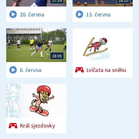
27:39
28:10
20. června
13. června
28:05
6. června
Lvíčata na sněhu
Král sjezdovky