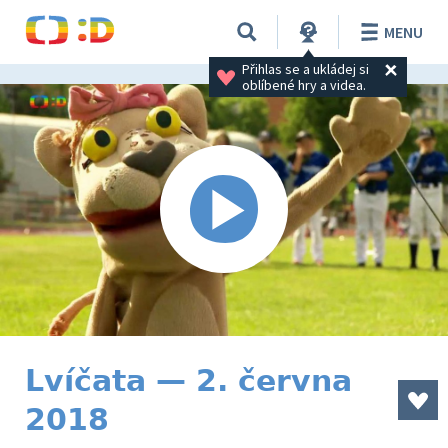
MENU
Přihlas se a ukládej si 
oblíbené hry a videa.
Lvíčata — 2. června
2018