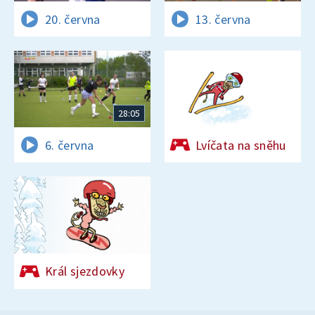
20. června
13. června
28:05
6. června
Lvíčata na sněhu
Král sjezdovky