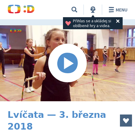
MENU
Přihlas se a ukládej si 
oblíbené hry a videa.
Lvíčata — 3. března
2018