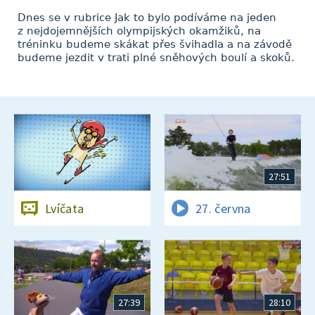
Dnes se v rubrice Jak to bylo podíváme na jeden
z nejdojemnějších olympijských okamžiků, na
tréninku budeme skákat přes švihadla a na závodě
budeme jezdit v trati plné sněhových boulí a skoků.
27:51
Lvíčata
27. června
27:39
28:10