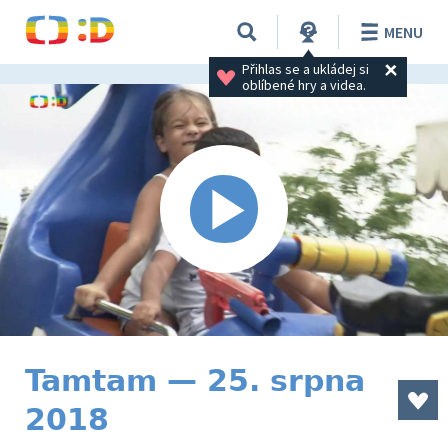
MENU
Přihlas se a ukládej si 
oblíbené hry a videa.
Tamtam — 25. srpna
2018