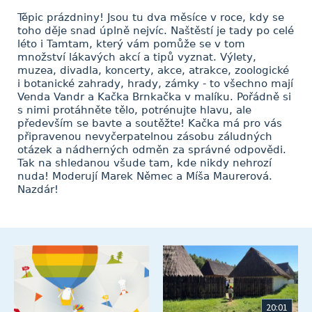
Těpic prázdniny! Jsou tu dva měsíce v roce, kdy se
toho děje snad úplně nejvíc. Naštěstí je tady po celé
léto i Tamtam, který vám pomůže se v tom
množství lákavých akcí a tipů vyznat. Výlety,
muzea, divadla, koncerty, akce, atrakce, zoologické
i botanické zahrady, hrady, zámky - to všechno mají
Venda Vandr a Kačka Brnkačka v malíku. Pořádně si
s nimi protáhněte tělo, potrénujte hlavu, ale
především se bavte a soutěžte! Kačka má pro vás
připravenou nevyčerpatelnou zásobu záludných
otázek a nádherných odměn za správné odpovědi.
Tak na shledanou všude tam, kde nikdy nehrozí
nuda! Moderují Marek Němec a Míša Maurerová.
Nazdár!
20:01