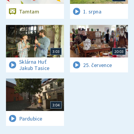
Tamtam
1. srpna
3:03
20:03
Sklárna Huť
25. července
Jakub Tasice
3:04
Pardubice