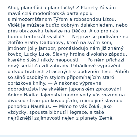
Ahoj, planeťáci a planeťačky! Z Planety Yó vám
mává celá moderátorská parta spolu
s mimozemšťanem TýYem a robosondou Lízou.
Vidět je můžete buďto dobrým dalekohledem, nebo
přes obrazovku televize na Déčku. A co pro nás
budou tentokrát vysílat? — Nejprve se podíváme na
zlotřilé Bratry Daltonovy, které na svém koni,
jménem Jolly Jamper, pronásleduje nám již známý
kovboj Lucky Luke. Slavný hrdina divokého západu,
kterého štěstí nikdy neopouští. — Po něm přichází
nový seriál Za zdí zahrady. Pohádkové vyprávění
o dvou bratrech ztracených v podivném lese. Příběh
se silně osobitým stylem připomínajícím staré
obrázkové knihy. — A nakonec výpravné
dobrodružství ve skvělém japonském zpracování
Anime Nadia: Tajemství modré vody vás vezme na
divokou steampunkovou jízdu, mimo jiné slavnou
ponorkou Nautilus. — Mimo to vás čeká, jako
vždycky, spousta blbnutí i legrace, a také
nejrůznější zajímavosti nejen z planety Země.