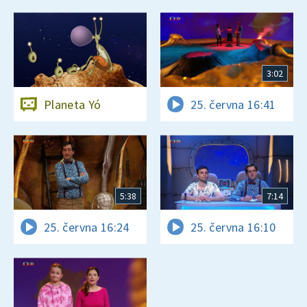
3:02
Planeta Yó
25. června 16:41
5:38
7:14
25. června 16:24
25. června 16:10