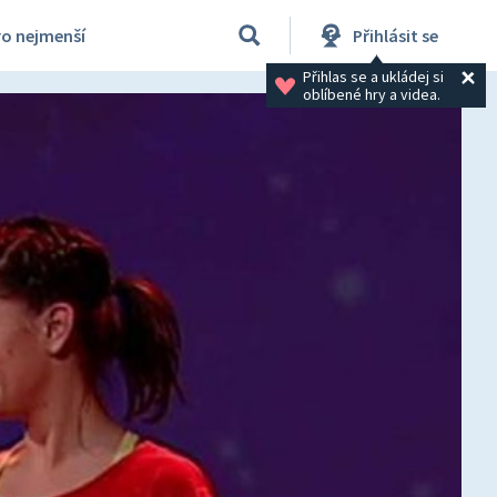
ro nejmenší
Přihlásit se
Přihlas se a ukládej si 
oblíbené hry a videa.