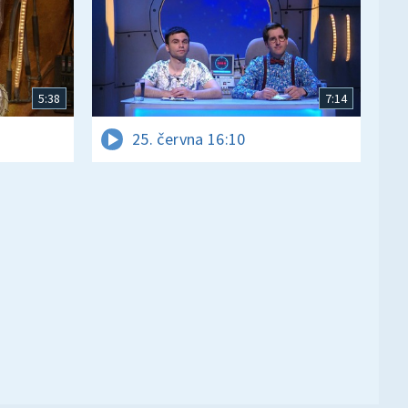
5:38
7:14
25. června 16:10