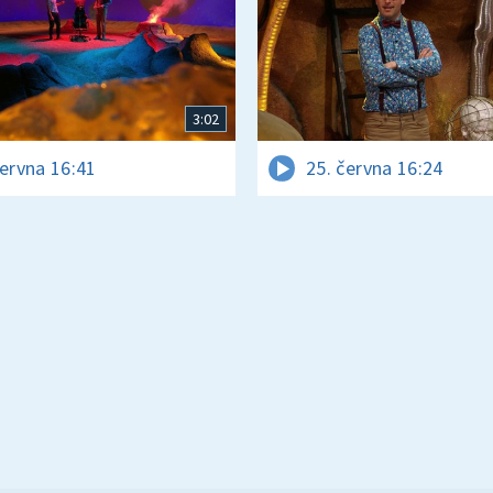
3:02
června 16:41
25. června 16:24