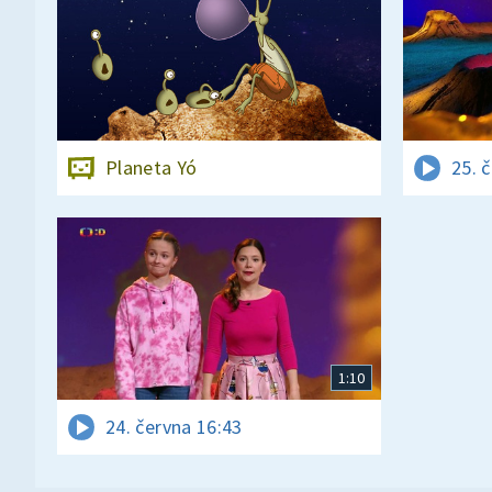
Planeta Yó
25. 
1:10
24. června 16:43