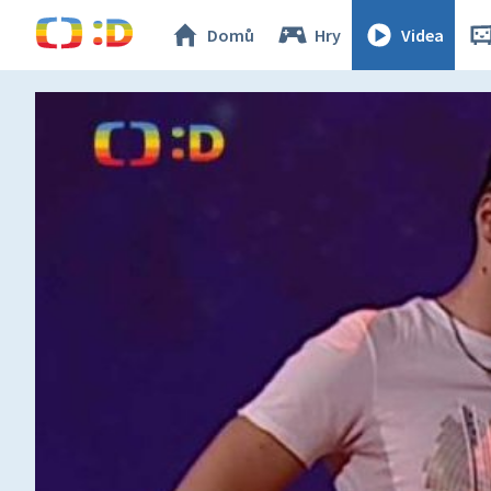
Domů
Hry
Videa