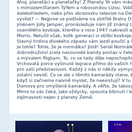
Ahoj, planeťáci a planeťačky! Z Planety Yó vám má
s mimozemšťanem TýYem a robosondou Lízou. Vidě
dalekohledem, nebo přes obrazovku televize na Dé
vysílat? — Nejprve se podíváme na zlotřilé Bratry 
jménem Jolly Jamper, pronásleduje nám již známý L
osamělého kovboje, kterého v roce 1947 nakreslil a 
Morris. Netušil však, kolik generací si oblíbí kovboje,
Slavný hrdina divokého západu sám jezdí pouští a š
je tohle? Tohle, že je normálka? Jistě! Seriál Normá
dobrodružství zcela nesourodé bandy postav v čel
a mývalem Rigbym. To, co se tady děje nepochopíte,
Vrchovatá porce vyšinuté legrace přímo do vašich 
pro vaši představivost. Každý z nás si někdy vymy
ostatní nevidí. Co se ale s těmito kamarády stane,
když si začneme naivně myslet, že neexistují? V tu
Domova pro smyšlené kamarády. A věřte, že takov
Mimo to vás čeká, jako vždycky, spousta blbnutí i l
zajímavosti nejen z planety Země.