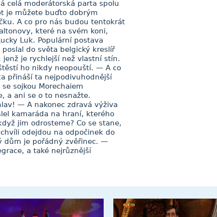
vá celá moderátorská parta spolu
t je můžete buďto dobrým
čku. A co pro nás budou tentokrát
Daltonovy, které na svém koni,
ucky Luk. Populární postava
poslal do světa belgický kreslíř
 jenž je rychlejší než vlastní stín.
těstí ho nikdy neopouští. — A co
lka přináší ta nejpodivuhodnější
e se sojkou Morechaiem
 a ani se o to nesnažte.
hlav! — A nakonec zdravá výživa
slel kamaráda na hraní, kterého
 když jim odrosteme? Co se stane,
 chvíli odejdou na odpočinek do
ý dům je pořádný zvěřinec. —
egrace, a také nejrůznější