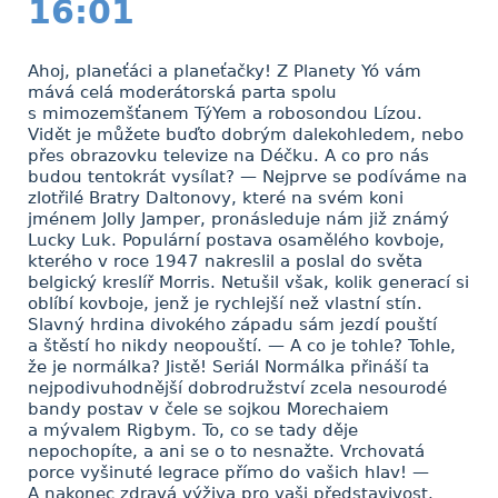
16:01
Ahoj, planeťáci a planeťačky! Z Planety Yó vám
mává celá moderátorská parta spolu
s mimozemšťanem TýYem a robosondou Lízou.
Vidět je můžete buďto dobrým dalekohledem, nebo
přes obrazovku televize na Déčku. A co pro nás
budou tentokrát vysílat? — Nejprve se podíváme na
zlotřilé Bratry Daltonovy, které na svém koni
jménem Jolly Jamper, pronásleduje nám již známý
Lucky Luk. Populární postava osamělého kovboje,
kterého v roce 1947 nakreslil a poslal do světa
belgický kreslíř Morris. Netušil však, kolik generací si
oblíbí kovboje, jenž je rychlejší než vlastní stín.
Slavný hrdina divokého západu sám jezdí pouští
a štěstí ho nikdy neopouští. — A co je tohle? Tohle,
že je normálka? Jistě! Seriál Normálka přináší ta
nejpodivuhodnější dobrodružství zcela nesourodé
bandy postav v čele se sojkou Morechaiem
a mývalem Rigbym. To, co se tady děje
nepochopíte, a ani se o to nesnažte. Vrchovatá
porce vyšinuté legrace přímo do vašich hlav! —
A nakonec zdravá výživa pro vaši představivost.