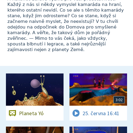
Každý z nás si někdy vymyslel kamaráda na hraní,
kterého ostatní nevidí. Co se ale s těmito kamarády
stane, když jim odrosteme? Co se stane, když si
začneme naivně myslet, že neexistují? V tu chvíli
odejdou na odpočinek do Domova pro smyšlené
kamarády. A věřte, že takový dům je pořádný
zvěřinec. — Mimo to vás čeká, jako vždycky,
spousta blbnutí i legrace, a také nejrůznější
zajímavosti nejen z planety Země.
3:02
Planeta Yó
25. června 16:41