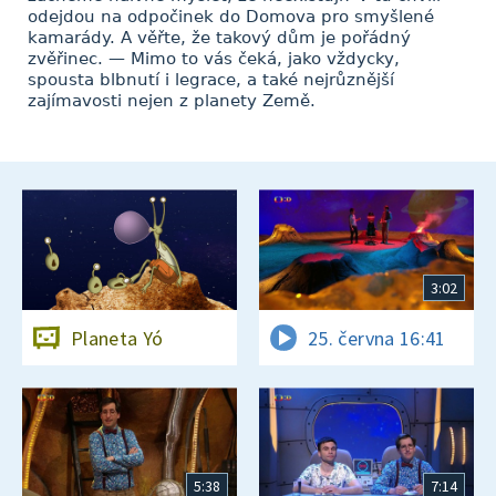
odejdou na odpočinek do Domova pro smyšlené
kamarády. A věřte, že takový dům je pořádný
zvěřinec. — Mimo to vás čeká, jako vždycky,
spousta blbnutí i legrace, a také nejrůznější
zajímavosti nejen z planety Země.
3:02
Planeta Yó
25. června 16:41
5:38
7:14