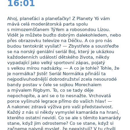
16:01
Ahoj, planeťáci a planeťačky! Z Planety Yó vám
mává celá moderátorská parta spolu
s mimozemšťanem TýYem a robosondou Lízou.
Vidět je můžete buďto dobrým dalekohledem, nebo
přes obrazovku televize na Déčku. A co pro nás
budou tentokrát vysílat? — Zbystřete a soustřeďte
se na norský geniální seriál Boj, který je ukázkou
každodenních událostí dětského života, někdy
vypadající jako velký sportovní zápas, pojatý
s velkou mírou nadsázky. — A co je tohle? Tohle, že
je normálka? Jistě! Seriál Normálka přináší ta
nejpodivuhodnější dobrodružství zcela nesourodé
bandy postav v čele se sojkou Morechaiem
a mývalem Rigbym. To, co se tady děje
nepochopíte, a ani se o to nesnažte. Vrchovatá
porce vyšinuté legrace přímo do vašich hlav! —
A nakonec zdravá výživa pro vaši představivost.
Každý z nás si někdy vymyslel kamaráda na hraní,
kterého ostatní nevidí. Co se ale s těmito kamarády
stane, když jim odrosteme? Co se stane, když si
začneme naivně myslet, že neexistují? V tu chvíli