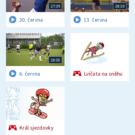
27:39
28:10
20. června
13. června
28:05
6. června
Lvíčata na sněhu
Král sjezdovky