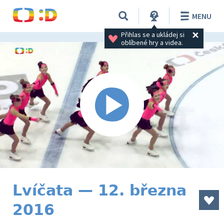
MENU
Přihlas se a ukládej si 
oblíbené hry a videa.
Lvíčata — 12. března
2016