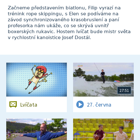
Začneme představením biatlonu, Filip vyrazí na
trénink rope skippingu, s Elen se podíváme na
závod synchronizovaného krasobruslení a paní
profesorka nám ukáže, co se skrývá uvnitř
boxerských rukavic. Hostem lvíčat bude mistr světa
v rychlostní kanoistice Josef Dostál.
27:51
Lvíčata
27. června