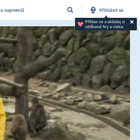
ro nejmenší
Přihlásit se
Přihlas se a ukládej si 
oblíbené hry a videa.