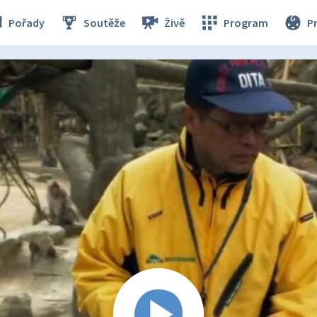
Pořady
Soutěže
Živě
Program
P