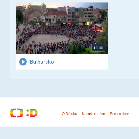
13:00
Bulharsko
O Déčku
Napište nám
Pro rodiče