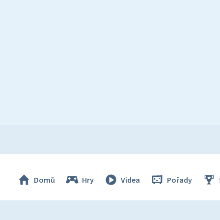
Domů
Hry
Videa
Pořady
© Česká televize 1996–2026
O cookies na Déčku