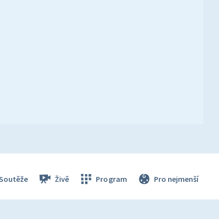
Soutěže
Živě
Program
Pro nejmenší