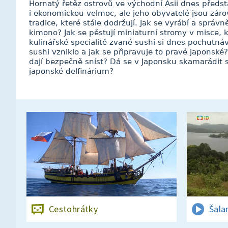
Hornatý řetěz ostrovů ve východní Asii dnes předs
i ekonomickou velmoc, ale jeho obyvatelé jsou zár
tradice, které stále dodržují. Jak se vyrábí a správ
kimono? Jak se pěstují miniaturní stromy v misce, 
kulinářské specialitě zvané sushi si dnes pochutnáva
sushi vzniklo a jak se připravuje to pravé japonské?
dají bezpečně sníst? Dá se v Japonsku skamarádit 
japonské delfinárium?
Cestohrátky
Šala