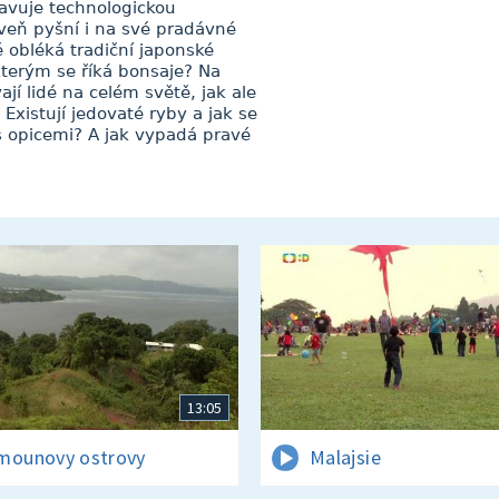
tavuje technologickou
oveň pyšní i na své pradávné
ně obléká tradiční japonské
kterým se říká bonsaje? Na
jí lidé na celém světě, jak ale
 Existují jedovaté ryby a jak se
s opicemi? A jak vypadá pravé
13:05
mounovy ostrovy
Malajsie