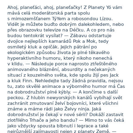
Ahoj, planeťáci, ahoj, planeťačky! Z Planety Yó vám
mává celá moderátorská parta spolu
s mimozemšťanem TýYem a robosondou Lízou.
Vidět je můžete buďto dobrým dalekohledem, nebo
přes obrazovku televize na Déčku. A co pro nás
budou tentokrát vysílat? — Zábavu odstartuje
dvojice nejlepších kamarádů Pok a Mok, tedy
osmiletý kluk a opičák. Jejich pátrání po
ekologickém způsobu života je plné těkavého
hyperaktivního humoru, který nikoho nenechá
v klidu. — Následuje porce naprosto ztřeštěného
animovaného bláznění, absurdity a nečekaných
situací z kouzelného světa, kde spolu žijí pes Jack
a kluk Finn. Nehledejte tady žádná pravidla, nejsou
tu, zato skvělé animace a výborného humor má Čas
na dobrodružství plné kýbly. — A končíme s další
peckou. Z hlubin newyorských kanálů vybíhají svět
zachránit zmutovaní želví bojovníci, které všichni
známe a máme rádi jako Želvy ninja. Jaká
dobrodružství je čekají v nové sérii? Dokáží zastavit
zlotřilého Trhače a jeho bandu? — Mimo to vás čeká
jako vždycky spousta blbnutí i legrace a také
nejrůznější zajímavosti nejen z planety Země. —