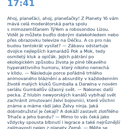
17:41
Ahoj, planeťáci, ahoj, planeťačky! Z Planety Yó vám
mává celá moderátorská parta spolu
s mimozemšťanem TýYem a robosondou Lízou.
Vidět je můžete buďto dobrým dalekohledem nebo
přes obrazovku televize na Déčku. A co pro nás
budou tentokrát vysílat? — Zábavu odstartuje
dvojice nejlepších kamarádů Pok a Mok, tedy
osmiletý kluk a opičák. Jejich pátrání po
ekologickém způsobu života je plné těkavého
hyperaktivního humoru, který nikoho nenechá
v klidu. — Následuje porce pořádně trhlého
animovaného bláznění a absurdity v každodenním
životě malých kluků Gumballa a Darwina v novém
seriálu Gumballův úžasný svět. — Nakonec další
pecka. Z hlubin newyorských kanálů vybíhají svět
zachránit zmutovaní želví bojovníci, které všichni
známe a máme rádi jako Želvy ninja. Jaká
dobrodružství je čekají? A dokáží zastavit zlotřilého
Trhače a jeho bandu? — Mimo to vás čeká jako
vždycky spousta blbnutí i legrace a také nejrůznější
zajímavosti nejen z planety Země. — Mějte se