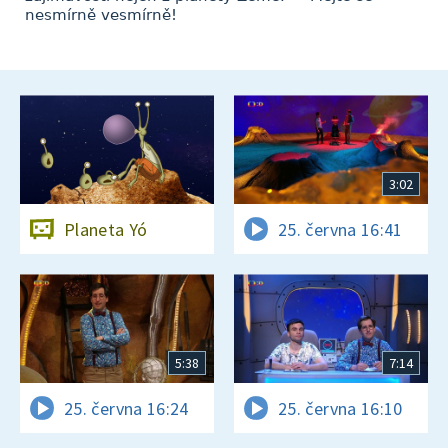
nesmírně vesmírně!
3:02
Planeta Yó
25. června 16:41
5:38
7:14
25. června 16:24
25. června 16:10