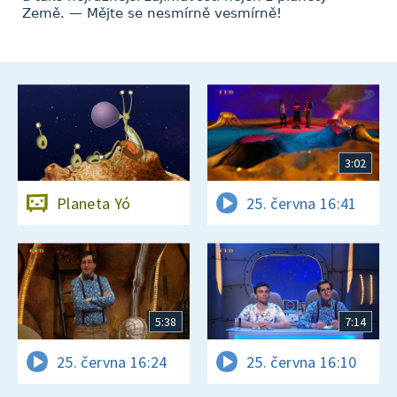
Země. — Mějte se nesmírně vesmírně!
3:02
Planeta Yó
25. června 16:41
5:38
7:14
25. června 16:24
25. června 16:10