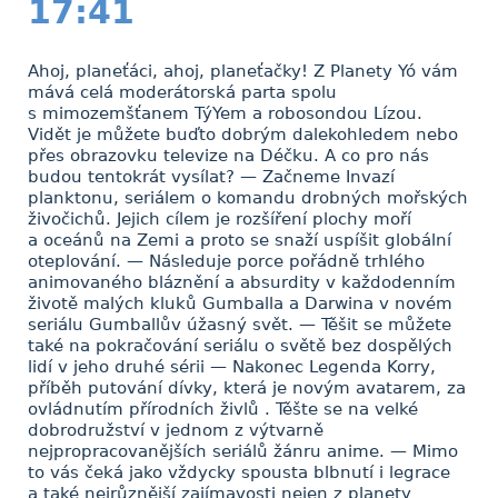
17:41
Ahoj, planeťáci, ahoj, planeťačky! Z Planety Yó vám
mává celá moderátorská parta spolu
s mimozemšťanem TýYem a robosondou Lízou.
Vidět je můžete buďto dobrým dalekohledem nebo
přes obrazovku televize na Déčku. A co pro nás
budou tentokrát vysílat? — Začneme Invazí
planktonu, seriálem o komandu drobných mořských
živočichů. Jejich cílem je rozšíření plochy moří
a oceánů na Zemi a proto se snaží uspíšit globální
oteplování. — Následuje porce pořádně trhlého
animovaného bláznění a absurdity v každodenním
životě malých kluků Gumballa a Darwina v novém
seriálu Gumballův úžasný svět. — Těšit se můžete
také na pokračování seriálu o světě bez dospělých
lidí v jeho druhé sérii — Nakonec Legenda Korry,
příběh putování dívky, která je novým avatarem, za
ovládnutím přírodních živlů . Těšte se na velké
dobrodružství v jednom z výtvarně
nejpropracovanějších seriálů žánru anime. — Mimo
to vás čeká jako vždycky spousta blbnutí i legrace
a také nejrůznější zajímavosti nejen z planety