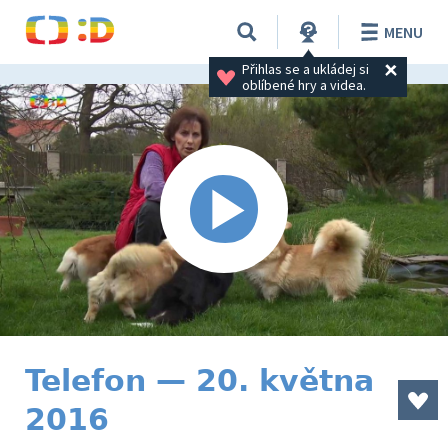
MENU
Přihlas se a ukládej si 
oblíbené hry a videa.
Telefon — 20. května
2016