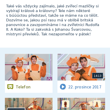
Také vás vždycky zajímalo, jaké zvířecí mazlíčky si
vybírají králové a královny? Tele nám některé
s búúúctou představí, takže se máme na co těšit.
Dozvíme se, jakou psí rasu má v oblibě britská
panovnice a zavzpomínáme i na zvířetnici Rudolfa
II. A Koko? Ta si zakvoká s Johanou Švarcovou,
mistryni převleků. Tak nezapomeňte v pátek!
14:13
Telefon
22. prosince 2017