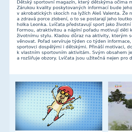
Dětský sportovní magazín, který dětskýma očima m
Zárukou kvality poskytovaných informací bude jeho
v akrobatických skocích na lyžích Aleš Valenta. Že
a zdravá porce zlobení, o to se postarají jeho loutkov
holka Leonka. Lvíčata představují sport jako životn
Formou, atraktivitou a náplní pořadu motivují děti
životnímu stylu. Kladou důraz na aktivity, kterým 
věnovat. Pořad servíruje týden co týden informace,
sportovci dospělými i dětskými. Přináší motivaci, 
k vlastním sportovním aktivitám. Svým obsahem je
a rozšiřuje obzory. Lvíčata jsou užitečná nejen pro dět