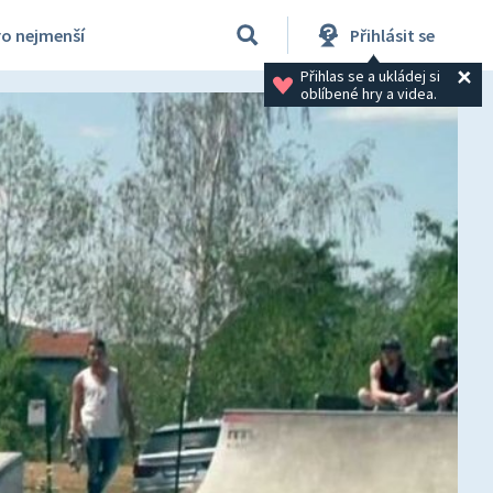
ro nejmenší
Přihlásit se
Přihlas se a ukládej si 
oblíbené hry a videa.