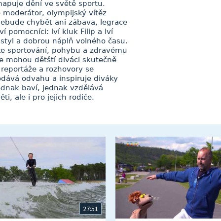
apuje dění ve světě sportu.
 moderátor, olympijský vítěz
 nebude chybět ani zábava, legrace
í pomocníci: lví kluk Filip a lví
í styl a dobrou náplň volného času.
 ke sportování, pohybu a zdravému
se mohou dětští diváci skutečně
 reportáže a rozhovory se
dodává odvahu a inspiruje diváky
dnak baví, jednak vzdělává
i, ale i pro jejich rodiče.
27:51