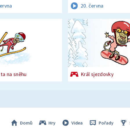
června
20. června
ata na sněhu
Král sjezdovky
Domů
Hry
Videa
Pořady