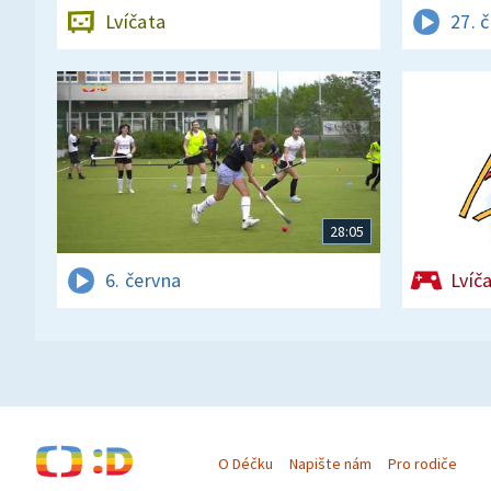
Lvíčata
27. 
28:05
6. června
Lvíč
O Déčku
Napište nám
Pro rodiče