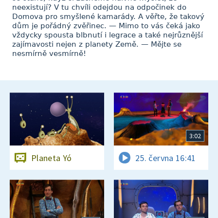
neexistují? V tu chvíli odejdou na odpočinek do
Domova pro smyšlené kamarády. A věřte, že takový
dům je pořádný zvěřinec. — Mimo to vás čeká jako
vždycky spousta blbnutí i legrace a také nejrůznější
zajímavosti nejen z planety Země. — Mějte se
nesmírně vesmírně!
3:02
Planeta Yó
25. června 16:41