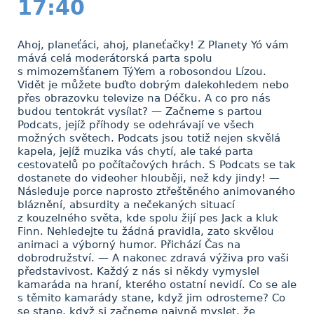
17:40
Ahoj, planeťáci, ahoj, planeťačky! Z Planety Yó vám
mává celá moderátorská parta spolu
s mimozemšťanem TýYem a robosondou Lízou.
Vidět je můžete buďto dobrým dalekohledem nebo
přes obrazovku televize na Déčku. A co pro nás
budou tentokrát vysílat? — Začneme s partou
Podcats, jejíž příhody se odehrávají ve všech
možných světech. Podcats jsou totiž nejen skvělá
kapela, jejíž muzika vás chytí, ale také parta
cestovatelů po počítačových hrách. S Podcats se tak
dostanete do videoher hlouběji, než kdy jindy! —
Následuje porce naprosto ztřeštěného animovaného
bláznění, absurdity a nečekaných situací
z kouzelného světa, kde spolu žijí pes Jack a kluk
Finn. Nehledejte tu žádná pravidla, zato skvělou
animaci a výborný humor. Přichází Čas na
dobrodružství. — A nakonec zdravá výživa pro vaši
představivost. Každý z nás si někdy vymyslel
kamaráda na hraní, kterého ostatní nevidí. Co se ale
s těmito kamarády stane, když jim odrosteme? Co
se stane, když si začneme naivně myslet, že