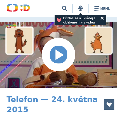
MENU
Přihlas se a ukládej si 
oblíbené hry a videa.
Telefon — 24. května
2015