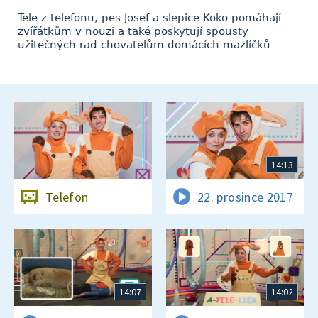
Tele z telefonu, pes Josef a slepice Koko pomáhají
zvířátkům v nouzi a také poskytují spousty
užitečných rad chovatelům domácích mazlíčků
14:13
Telefon
22. prosince 2017
14:07
14:02