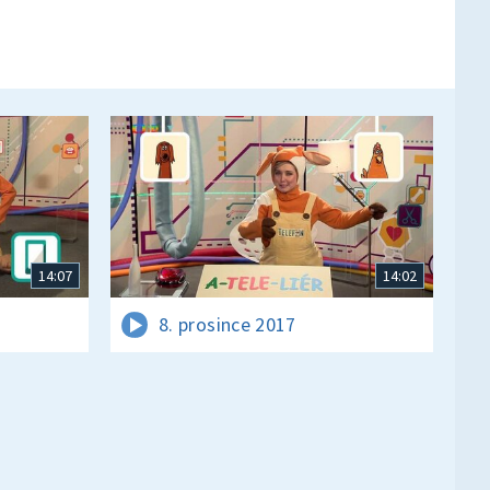
14:07
14:02
8. prosince 2017