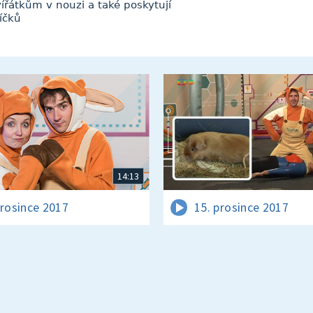
vířátkům v nouzi a také poskytují
íčků
14:13
prosince 2017
15. prosince 2017