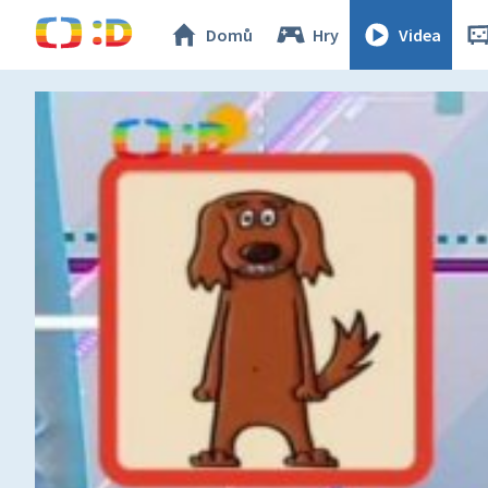
Domů
Hry
Videa