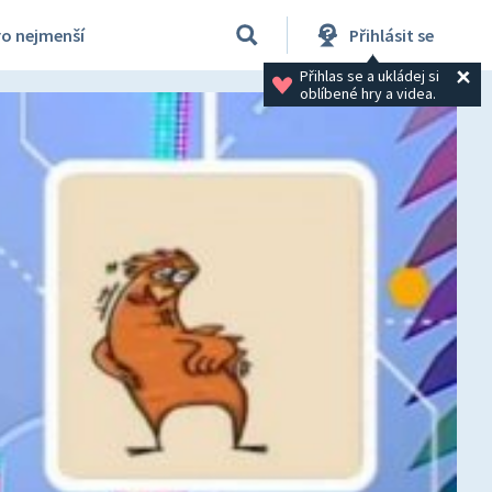
ro nejmenší
Přihlásit se
Přihlas se a ukládej si 
oblíbené hry a videa.