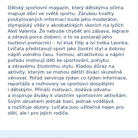
Dětský sportovní magazín, který dětskýma očima
mapuje dění ve světě sportu. Zárukou kvality
poskytovaných informací bude jeho moderátor,
olympijský vítěz v akrobatických skocích na lyžích
Aleš Valenta. Že nebude chybět ani zábava, legrace
a zdravá porce zlobení, o to se postarají jeho
loutkoví pomocníci – lví kluk Filip a lví holka Leonka.
Lvíčata představují sport jako životní styl a dobrou
náplň volného času. Formou, atraktivitou a náplní
pořadu motivují děti ke sportování, pohybu
a zdravému životnímu stylu. Kladou důraz na
aktivity, kterým se mohou dětští diváci skutečně
věnovat. Pořad servíruje týden co týden informace,
reportáže a rozhovory se sportovci dospělými
i dětskými. Přináší motivaci, dodává odvahu
a inspiruje diváky k vlastním sportovním aktivitám.
Svým obsahem jednak baví, jednak vzdělává
a rozšiřuje obzory. Lvíčata jsou užitečná nejen pro
děti, ale i pro jejich rodiče.