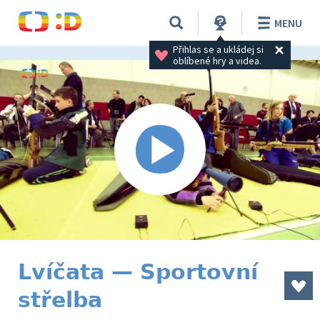
MENU
Přihlas se a ukládej si 
oblíbené hry a videa.
Lvíčata — Sportovní
střelba