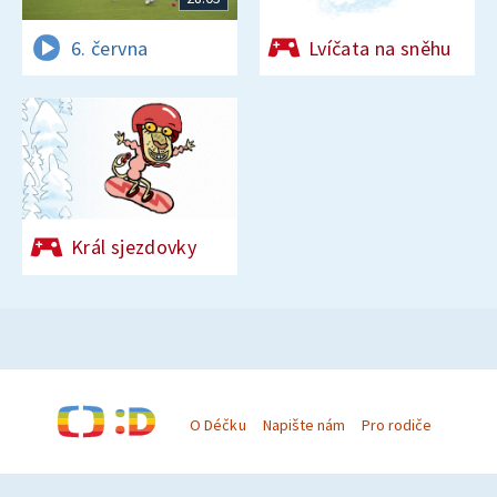
6. června
Lvíčata na sněhu
Král sjezdovky
O Déčku
Napište nám
Pro rodiče
© Česká televize 1996–2026
O cookies na Déčku