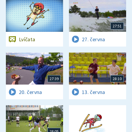
27:51
Lvíčata
27. června
27:39
28:10
20. června
13. června
28:05