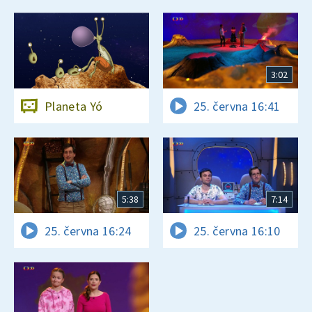
3:02
Planeta Yó
25. června 16:41
5:38
7:14
25. června 16:24
25. června 16:10