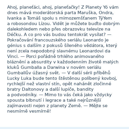
Ahoj, planeťáci, ahoj, planeťačky! Z Planety Yó vám
dnes mává moderátorská parta Maruška, Ondra,
Ivanka a Tomáš spolu s mimozemšťanem TýYem
a robosondou Lízou. Vidět je můžete buďto dobrým
dalekohledem nebo přes obrazovku televize na
Déčku. A co pro vás budou tentokrát vysílat? —
Pokračování francouzského seriálu Leonardo je
génius s dalším z pokusů šíleného vědátora, který
není zcela nepodobný slavnému Leonardovi da
Vinci. — Porci pořádně trhlého animovaného
bláznění a absurdity v každodenním životě malých
kluků Gumballa a Darwina v novém seriálu
Gumballův úžasný svět. — V další sérii příběhů
Lucky Luka bude tento štěstěnou políbený kovboj,
rychlejší než vlastní stín, opět nahánět zločinné
bratry Daltonovy a další lupiče, bandity
a podvodníky. — Mimo to vás čeká jako vždycky
spousta blbnutí i legrace a také nejrůznější
zajímavosti nejen z planety Země. — Mějte se
nesmírně vesmírně!