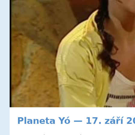
Planeta Yó — 17. září 