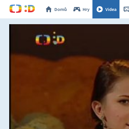
Domů
Hry
Videa