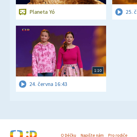
Planeta Yó
25. 
1:10
24. června 16:43
O Déčku
Napište nám
Pro rodiče