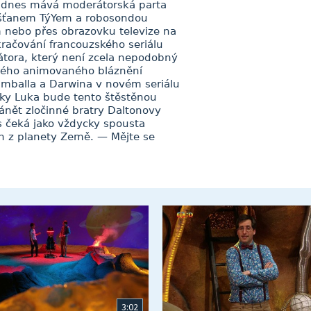
ám dnes mává moderátorská parta
mšťanem TýYem a robosondou
 nebo přes obrazovku televize na
kračování francouzského seriálu
átora, který není zcela nepodobný
hlého animovaného bláznění
mballa a Darwina v novém seriálu
cky Luka bude tento štěstěnou
hánět zločinné bratry Daltonovy
s čeká jako vždycky spousta
jen z planety Země. — Mějte se
3:02