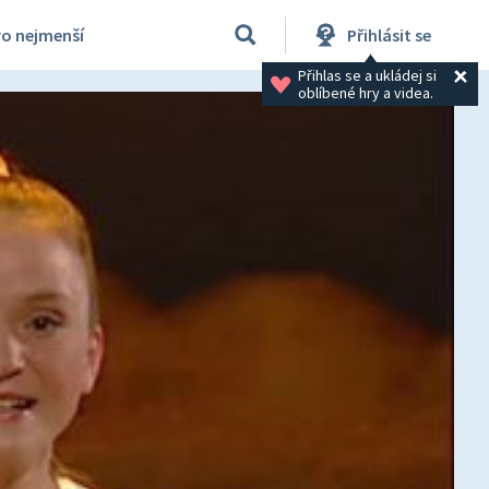
ro nejmenší
Přihlásit se
Přihlas se a ukládej si 
oblíbené hry a videa.