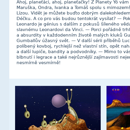
Ahoj, planeťáci, ahoj, planeťačky! Z Planety Yó v
Maruška, Ondra, Ivanka a Tomáš spolu s mimoze
Lízou. Vidět je můžete buďto dobrým dalekohledem
Déčku. A co pro vás budou tentokrát vysílat? — Po
Leonardo je génius s dalším z pokusů šíleného věd
slavnému Leonardovi da Vinci. — Porci pořádně tr
a absurdity v každodenním životě malých kluků Gu
Gumballův úžasný svět. — V další sérii příběhů Lu
políbený kovboj, rychlejší než vlastní stín, opět na
a další lupiče, bandity a podvodníky. — Mimo to vá
blbnutí i legrace a také nejrůznější zajímavosti ne
nesmírně vesmírně!