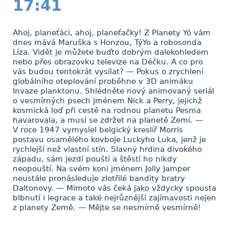
17:41
Ahoj, planeťáci, ahoj, planeťačky! Z Planety Yó vám
dnes mává Maruška s Honzou, TýYo a robosonda
Líza. Vidět je můžete buďto dobrým dalekohledem
nebo přes obrazovku televize na Déčku. A co pro
vás budou tentokrát vysílat? — Pokus o zrychlení
globálního oteplování proběhne v 3D animáku
Invaze planktonu. Shlédněte nový animovaný seriál
o vesmírných psech jménem Nick a Perry, jejichž
kosmická loď při cestě na rodnou planetu Pesma
havarovala, a musí se zdržet na planetě Zemi. —
V roce 1947 vymyslel belgický kreslíř Morris
postavu osamělého kovboje Luckyho Luka, jenž je
rychlejší než vlastní stín. Slavný hrdina divokého
západu, sám jezdí pouští a štěstí ho nikdy
neopouští. Na svém koni jménem Jolly Jamper
neustále pronásleduje zlotřilé bandity bratry
Daltonovy. — Mimoto vás čeká jako vždycky spousta
blbnutí i legrace a také nejrůznější zajímavosti nejen
z planety Země. — Mějte se nesmírně vesmírně!