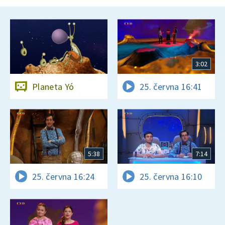
3:02
Planeta Yó
25. června 16:41
5:38
7:14
25. června 16:24
25. června 16:10