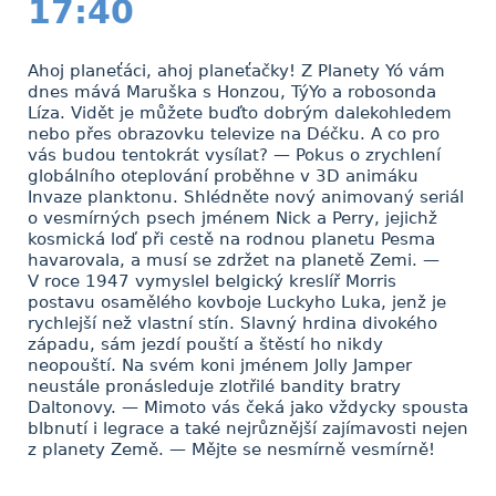
17:40
Ahoj planeťáci, ahoj planeťačky! Z Planety Yó vám
dnes mává Maruška s Honzou, TýYo a robosonda
Líza. Vidět je můžete buďto dobrým dalekohledem
nebo přes obrazovku televize na Déčku. A co pro
vás budou tentokrát vysílat? — Pokus o zrychlení
globálního oteplování proběhne v 3D animáku
Invaze planktonu. Shlédněte nový animovaný seriál
o vesmírných psech jménem Nick a Perry, jejichž
kosmická loď při cestě na rodnou planetu Pesma
havarovala, a musí se zdržet na planetě Zemi. —
V roce 1947 vymyslel belgický kreslíř Morris
postavu osamělého kovboje Luckyho Luka, jenž je
rychlejší než vlastní stín. Slavný hrdina divokého
západu, sám jezdí pouští a štěstí ho nikdy
neopouští. Na svém koni jménem Jolly Jamper
neustále pronásleduje zlotřilé bandity bratry
Daltonovy. — Mimoto vás čeká jako vždycky spousta
blbnutí i legrace a také nejrůznější zajímavosti nejen
z planety Země. — Mějte se nesmírně vesmírně!