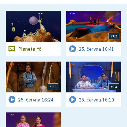
3:02
Planeta Yó
25. června 16:41
5:38
7:14
25. června 16:24
25. června 16:10