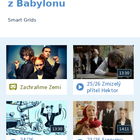
z Babylonu
Smart Grids
13:30
25/26 Zmizelý
Zachraňme Zemi
přítel Hektor
13:30
14:11
24/26
23/26 Suroviny