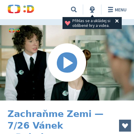
MENU
Přihlas se a ukládej si 
oblíbené hry a videa.
Zachraňme Zemi —
7/26 Vánek